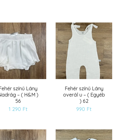
Fehér színű Lány
Fehér színű Lány
Nadrág – ( H&M )
overál u – ( Egyéb
56
) 62
1 290
Ft
990
Ft
Kívánságlistára
Kívánságlistára