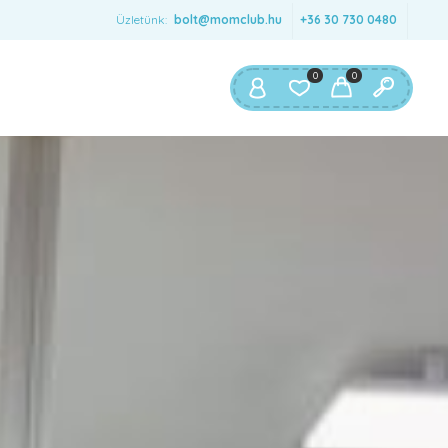
Üzletünk:
bolt@momclub.hu
+36 30 730 0480
KÖTELEZŐ
MAIL CÍM
*
0
0
egisztrációval a fiók létrejön és email-ben
küldjük a linket, amivel beállítható a jelszó.
emélyes adatait felhasználjuk az ezen a webhelyen
erzett tapasztalatok támogatására, a fiókjához való
Adatkezelési
zzáférés kezelésére, melyról itt olvashat
jékoztató
.
REGISZTRÁCIÓ