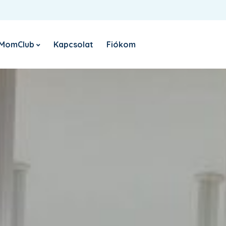
Belépés
Register
Sign in with Google
E-
MomClub
Kapcsolat
Fiókom
KÖTELEZŐ
FELHASZNÁLÓNÉV VAGY EMAIL CÍM
*
Nyereményjáték
R
el
KÖTELEZŐ
JELSZÓ
*
Sz
sz
ho
tá
EMLÉKEZZ RÁM
BELÉPÉS
Elfelejtett jelszó?