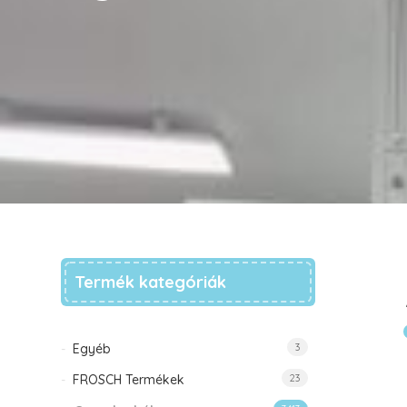
Termék kategóriák
Egyéb
3
FROSCH Termékek
23