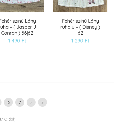
Fehér színű Lány
Fehér színű Lány
ruha – ( Jasper J
ruha u – ( Disney )
Conran ) 56|62
62
1 490
Ft
1 290
Ft
Kívánságlistára
Kívánságlistára
6
7
›
»
17 Oldal)