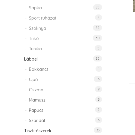
Sapka
85
Sport ruházat
4
Szoknya
52
Trikó
50
Tunika
5
Lábbeli
35
Bakkancs
1
Cipő
16
Csizma
9
Mamusz
3
Papucs
2
Szandál
6
Tisztítószerek
33