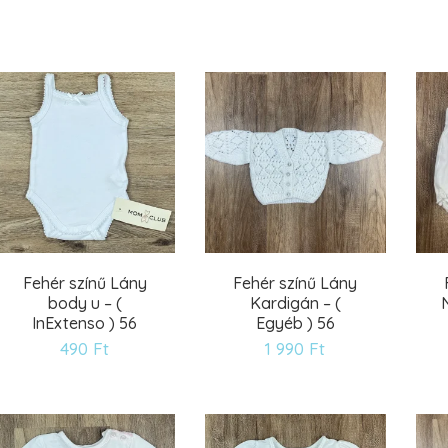
Fehér színű Lány
Fehér színű Lány
body u – (
Kardigán – (
InExtenso ) 56
Egyéb ) 56
490
Ft
1 990
Ft
Kívánságlistára
Kívánságlistára