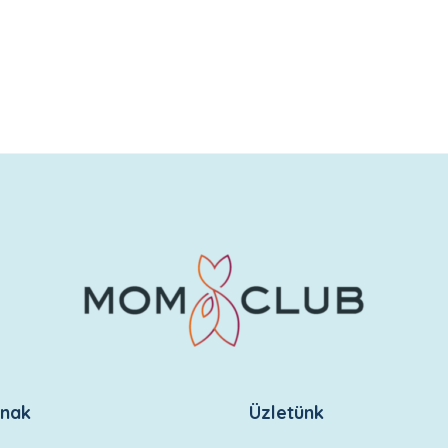
knak
Üzletünk