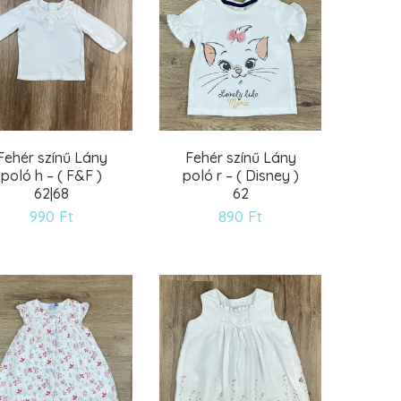
Fehér színű Lány
Fehér színű Lány
poló h – ( F&F )
poló r – ( Disney )
62|68
62
990
Ft
890
Ft
Kívánságlistára
Kívánságlistára