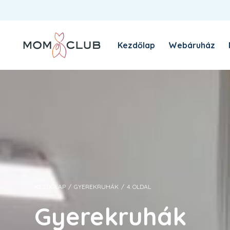
Kezdőlap
Webáruház
A MomClub sztori
Blog
KEZDŐLAP
/
GYEREKRUHÁK
/
4. OLDAL
Gyerekruhák