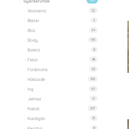
Gyerekruhák
3413
Alsónemű
22
Blézer
2
Blúz
24
Body
193
Boleró
8
Felső
48
Fürdőruha
53
Hálózsák
100
Ing
65
Jelmez
21
Kabát
207
Kardigán
31
Kesztyű
8