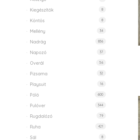
Kiegészítők
8
Köntös
8
Mellény
34
Nadrág
836
Napozó
37
Overál
56
Pizsama
32
Playsuit
16
Póló
600
Pulóver
344
Rugdalózó
79
Ruha
421
Sál
8