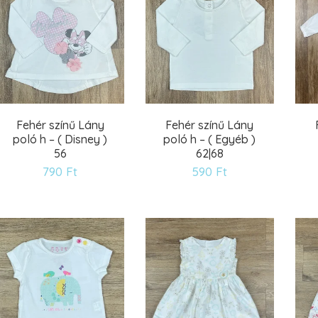
Fehér színű Lány
Fehér színű Lány
poló h – ( Disney )
poló h – ( Egyéb )
56
62|68
790
Ft
590
Ft
Kívánságlistára
Kívánságlistára