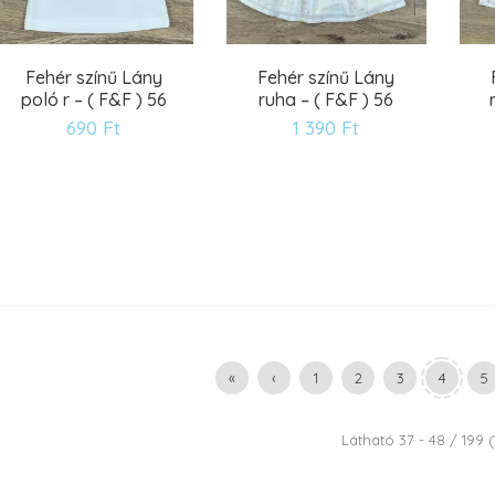
Fehér színű Lány
Fehér színű Lány
poló r – ( F&F ) 56
ruha – ( F&F ) 56
690
Ft
1 390
Ft
Kívánságlistára
Kívánságlistára
«
‹
1
2
3
4
5
Látható 37 - 48 / 199 (