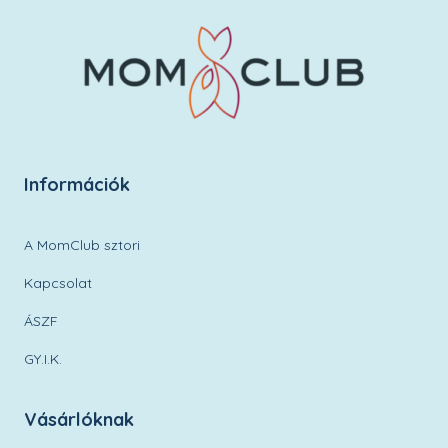
Információk
A MomClub sztori
Kapcsolat
ÁSZF
GY.I.K.
Vásárlóknak