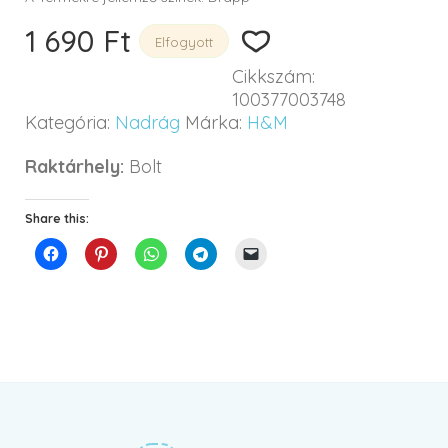
1 690
Ft
Elfogyott
Cikkszám:
100377003748
Kategória:
Nadrág
Márka:
H&M
Raktárhely:
Bolt
Share this: