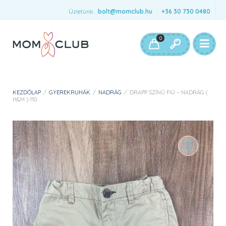
Üzletünk:
bolt@momclub.hu
+36 30 730 0480
0
KEZDŐLAP
/
GYEREKRUHÁK
/
NADRÁG
/
DRAPP SZÍNŰ FIÚ – NADRÁG (
H&M ) 110