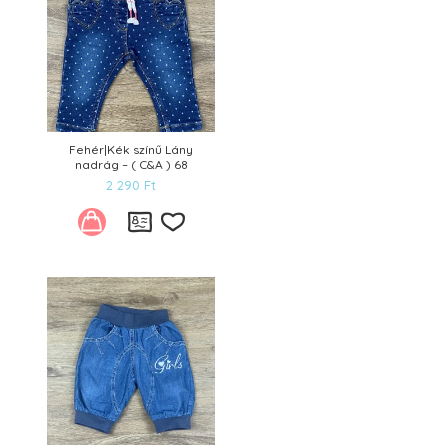
Fehér|Kék színű Lány
nadrág – ( C&A ) 68
2 290
Ft
Kívánságlistára