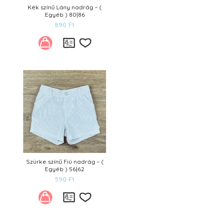
Kék színű Lány nadrág – (
Egyéb ) 80|86
890
Ft
Kívánságlistára
Szürke színű Fiú nadrág – (
Egyéb ) 56|62
590
Ft