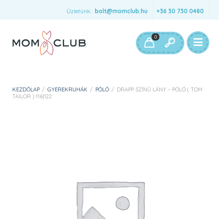
Üzletünk:
bolt@momclub.hu
+36 30 730 0480
0
KEZDŐLAP
/
GYEREKRUHÁK
/
PÓLÓ
/
DRAPP SZÍNŰ LÁNY – PÓLÓ ( TOM
TAILOR ) 116|122