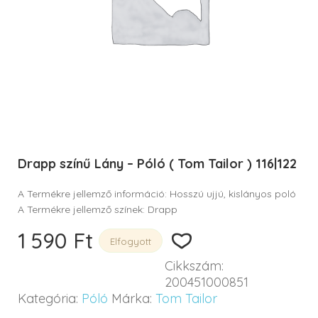
Drapp színű Lány – Póló ( Tom Tailor ) 116|122
A Termékre jellemző információ: Hosszú ujjú, kislányos poló
A Termékre jellemző színek: Drapp
1 590
Ft
Elfogyott
Cikkszám:
200451000851
Kategória:
Póló
Márka:
Tom Tailor