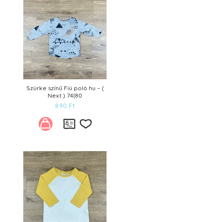
Szürke színű Fiú poló hu – (
Next ) 74|80
890
Ft
Kívánságlistára