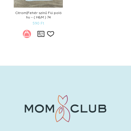
Citrom|Fehér színű Fiú poló
hu – ( H&M ) 74
590
Ft
Kívánságlistára