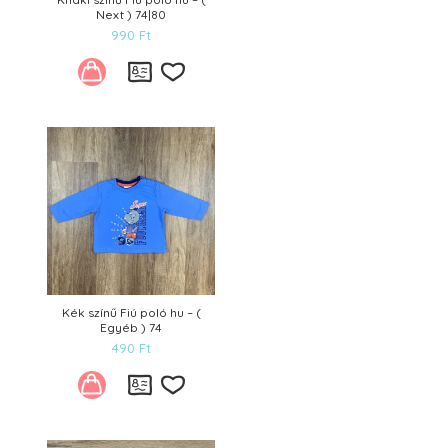
Next ) 74|80
990
Ft
Kívánságlistára
Kék színű Fiú poló hu – (
Egyéb ) 74
490
Ft
Kívánságlistára