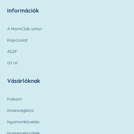
Információk
A MomClub sztori
Kapcsolat
ÁSZF
GY.I.K.
Vásárlóknak
Fiókom
Kívánságlista
Nyomonkövetés
Nyereményjáték