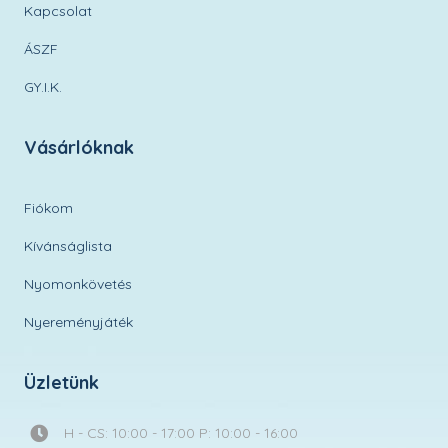
Kapcsolat
ÁSZF
GY.I.K.
Vásárlóknak
Fiókom
Kívánságlista
Nyomonkövetés
Nyereményjáték
Üzletünk
H - CS: 10:00 - 17:00 P: 10:00 - 16:00