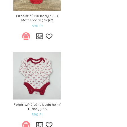
Piros színű Fiú body hu – (
Mothercare ) 56|62
690
Ft
Kívánságlistára
Fehér színű Lány body hu – (
Disney ) 56
590
Ft