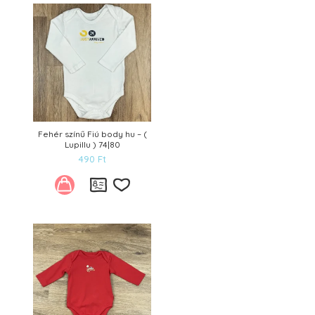
Kívánságlistára
Fehér színű Fiú body hu – (
Lupillu ) 74|80
490
Ft
Kívánságlistára