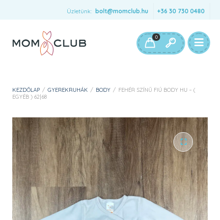
Üzletünk:
bolt@momclub.hu
+36 30 730 0480
0
KEZDŐLAP
/
GYEREKRUHÁK
/
BODY
/
FEHÉR SZÍNŰ FIÚ BODY HU – (
EGYÉB ) 62|68