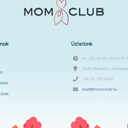
knak
Üzletünk
H - CS: 10:00 - 17:00 P: 
2040 Budaörs, Farkasréti
ta
+36 30 730 0480
etés
bolt@momclub.hu
áték