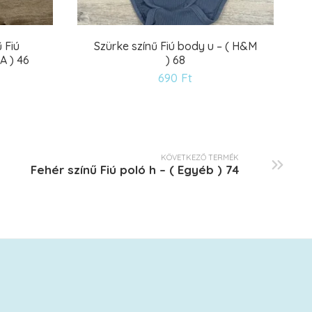
 Fiú
Szürke színű Fiú body u – ( H&M
A ) 46
) 68
ánságlistára
Kívánságlistár
690
Ft
KÖVETKEZŐ TERMÉK
Fehér színű Fiú poló h – ( Egyéb ) 74