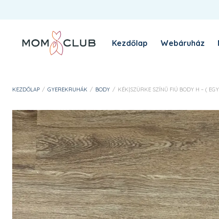
Kezdőlap
Webáruház
A MomClub sztori
Blog
KEZDŐLAP
/
GYEREKRUHÁK
/
BODY
/
KÉK|SZÜRKE SZÍNŰ FIÚ BODY H – ( EGYÉ