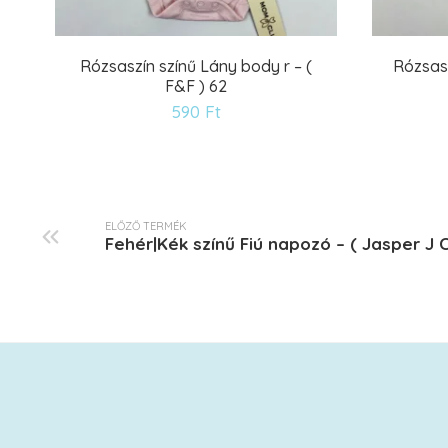
Rózsaszín színű Lány body r – (
Rózsasz
F&F ) 62
Kívánságlistára
590
Ft
ELŐZŐ TERMÉK
Fehér|Kék színű Fiú napozó – ( Jasper J 