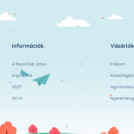
Információk
Vásárló
A MomClub sztori
Fiókom
Kapcsolat
Kívánságlis
ÁSZF
Nyomonköv
GY.I.K.
Nyereményj