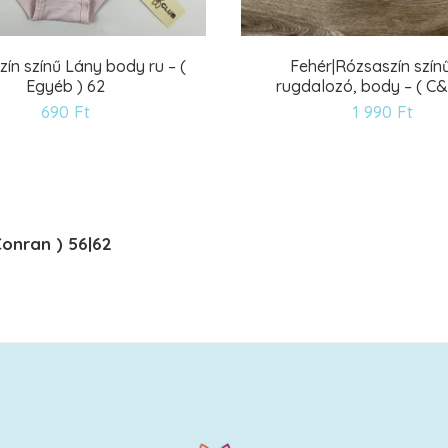
ín színű Lány body ru – (
Fehér|Rózsaszín színű
Egyéb ) 62
rugdalozó, body – ( C&
Kívánságlistára
Kív
690
Ft
1 990
Ft
Conran ) 56|62