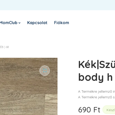
Belépés
Register
Sign in with Google
E-
MomClub
Kapcsolat
Fiókom
KÖTELEZŐ
FELHASZNÁLÓNÉV VAGY EMAIL CÍM
*
Nyereményjáték
R
B ) 68
el
KÖTELEZŐ
JELSZÓ
*
Kék|Szü
Sz
sz
ho
body h 
tá
EMLÉKEZZ RÁM
A Termékre jellemző i
BELÉPÉS
A Termékre jellemző s
Elfelejtett jelszó?
690
Ft
Kész