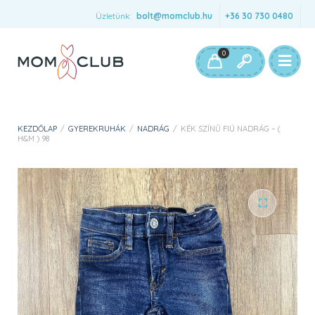
Üzletünk:
bolt@momclub.hu
+36 30 730 0480
0
KEZDŐLAP
/
GYEREKRUHÁK
/
NADRÁG
/
KÉK SZÍNŰ FIÚ NADRÁG – (
H&M ) 98