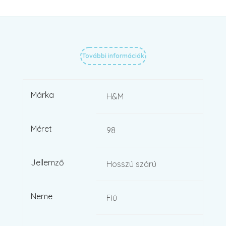
További információk
Márka
H&M
Méret
98
Jellemző
Hosszú szárú
Neme
Fiú