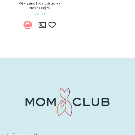
Kék színű Fiú nadrág – (
Next ) 68|74
890
Ft
Kívánságlistára