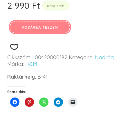
2 990
Ft
Készleten
KOSÁRBA TESZEM
Cikkszám:
100420000182
Kategória:
Nadrág
Márka:
H&M
Raktárhely:
B-41
Share this: