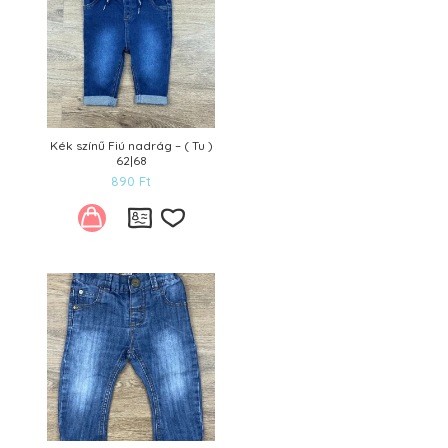
Kék színű Fiú nadrág – ( Tu )
62|68
890
Ft
Kívánságlistára