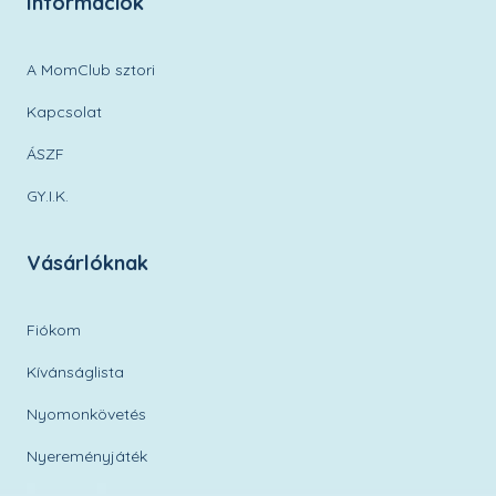
Információk
A MomClub sztori
Kapcsolat
ÁSZF
GY.I.K.
Vásárlóknak
Fiókom
Kívánságlista
Nyomonkövetés
Nyereményjáték