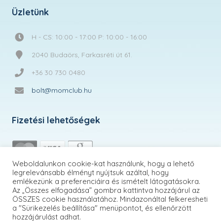
Üzletünk
H - CS: 10:00 - 17:00 P: 10:00 - 16:00
2040 Budaörs, Farkasréti út 61.
+36 30 730 0480
bolt@momclub.hu
Fizetési lehetőségek
Weboldalunkon cookie-kat használunk, hogy a lehető
legrelevánsabb élményt nyújtsuk azáltal, hogy
emlékezünk a preferenciáira és ismételt látogatásokra.
Az „Összes elfogadása” gombra kattintva hozzájárul az
ÖSSZES cookie használatához. Mindazonáltal felkeresheti
a "Sürikezelés beállítása" menüpontot, és ellenőrzött
hozzájárulást adhat.