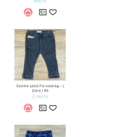
890
Ft
Kívánságlistára
Szürke színű Fiú nadrág – (
Zara ) 86
3 790
Ft
Kívánságlistára