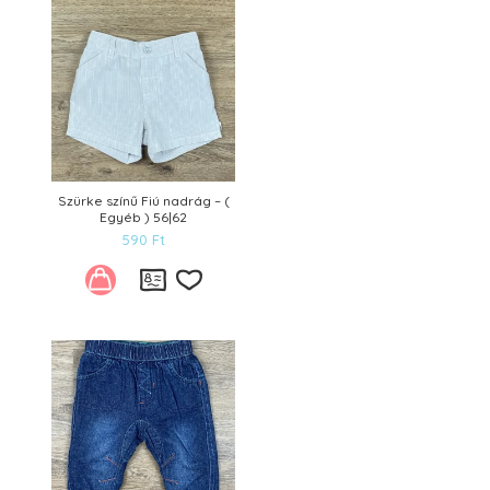
Szürke színű Fiú nadrág – (
Egyéb ) 56|62
590
Ft
Kívánságlistára