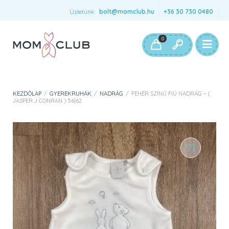
Üzletünk:
bolt@momclub.hu
+36 30 730 0480
0
KEZDŐLAP
/
GYEREKRUHÁK
/
NADRÁG
/
FEHÉR SZÍNŰ FIÚ NADRÁG – (
JASPER J CONRAN ) 56|62