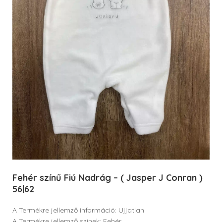
Fehér színű Fiú Nadrág – ( Jasper J Conran )
56|62
A Termékre jellemző információ: Ujjatlan
A Termékre jellemző színek: Fehér