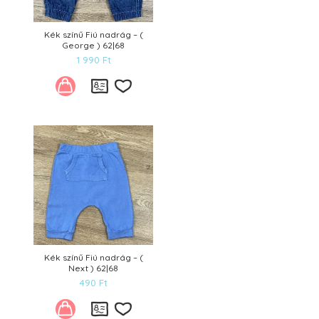
Kék színű Fiú nadrág – (
George ) 62|68
1 990
Ft
Kívánságlistára
Kék színű Fiú nadrág – (
Next ) 62|68
490
Ft