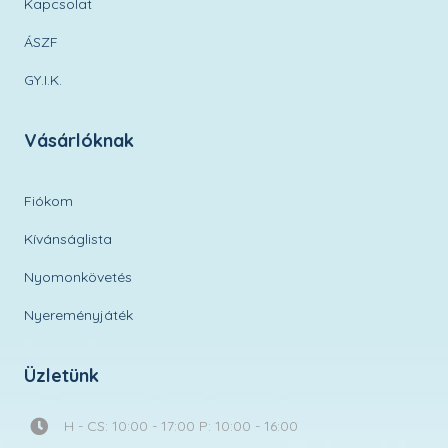
Kapcsolat
ÁSZF
GY.I.K.
Vásárlóknak
Fiókom
Kívánságlista
Nyomonkövetés
Nyereményjáték
Üzletünk
H - CS: 10:00 - 17:00 P: 10:00 - 16:00