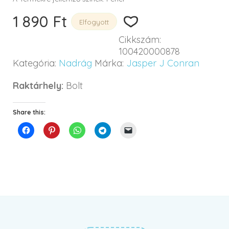
1 890
Ft
Elfogyott
Cikkszám:
100420000878
Kategória:
Nadrág
Márka:
Jasper J Conran
Raktárhely:
Bolt
Share this: