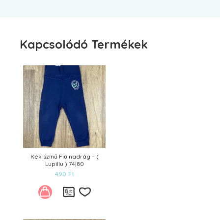
Kapcsolódó Termékek
Kék színű Fiú nadrág – (
Lupillu ) 74|80
490
Ft
Kívánságlistára