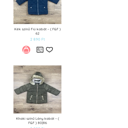
Kék színű Fiú kabát – ( F&F )
62
2 890
Ft
Kívánságlistára
Khaki színű Lány kabát – (
F&F ) 80|86