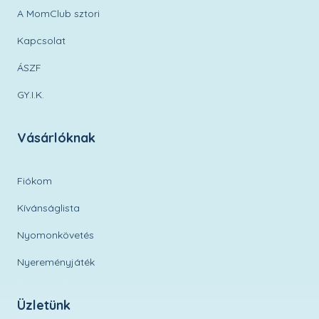
A MomClub sztori
Kapcsolat
ÁSZF
GY.I.K.
Vásárlóknak
Fiókom
Kívánságlista
Nyomonkövetés
Nyereményjáték
Üzletünk