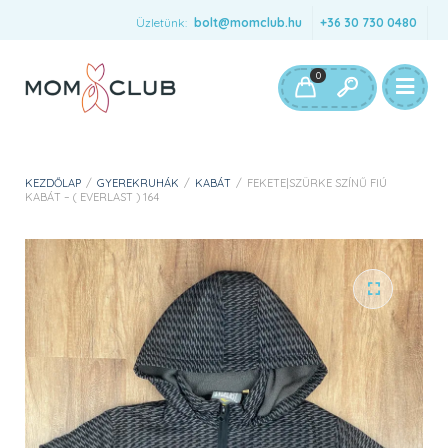
Üzletünk:
bolt@momclub.hu
+36 30 730 0480
0
KEZDŐLAP
/
GYEREKRUHÁK
/
KABÁT
/
FEKETE|SZÜRKE SZÍNŰ FIÚ
KABÁT – ( EVERLAST ) 164