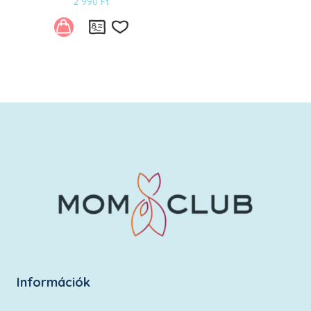
2 990
Ft
Kívánságlistára
Információk