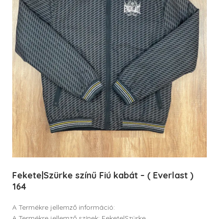
Fekete|Szürke színű Fiú kabát – ( Everlast )
164
A Termékre jellemző információ:
A Termékre jellemző színek: Fekete|Szürke