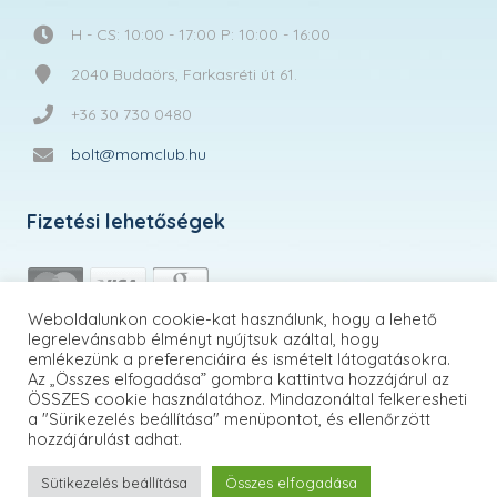
H - CS: 10:00 - 17:00 P: 10:00 - 16:00
2040 Budaörs, Farkasréti út 61.
+36 30 730 0480
bolt@momclub.hu
Fizetési lehetőségek
Weboldalunkon cookie-kat használunk, hogy a lehető
legrelevánsabb élményt nyújtsuk azáltal, hogy
emlékezünk a preferenciáira és ismételt látogatásokra.
Az „Összes elfogadása” gombra kattintva hozzájárul az
ÖSSZES cookie használatához. Mindazonáltal felkeresheti
a "Sürikezelés beállítása" menüpontot, és ellenőrzött
hozzájárulást adhat.
Sütikezelés beállítása
Összes elfogadása
MomClub.hu | © 2026 Minden jog fenntartva!