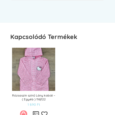
Kapcsolódó Termékek
Rózsaszín színű Lány kabát –
( Egyéb ) 116|122
1 890
Ft