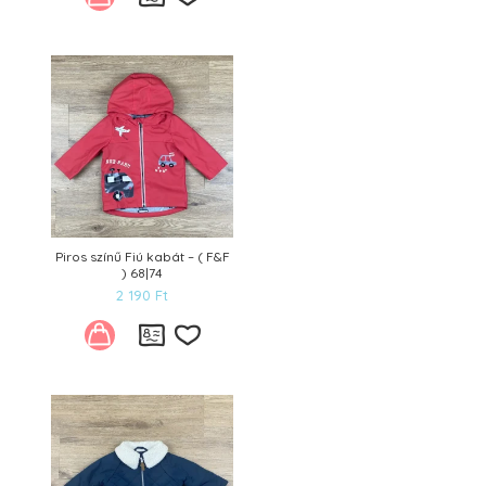
Kívánságlistára
Piros színű Fiú kabát – ( F&F
) 68|74
2 190
Ft
Kívánságlistára