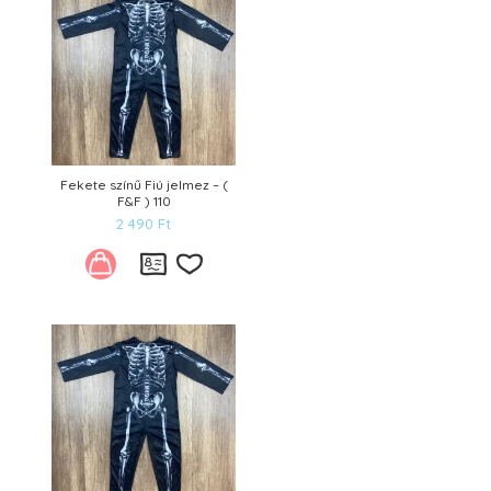
Fekete színű Fiú jelmez – (
F&F ) 110
2 490
Ft
Kívánságlistára