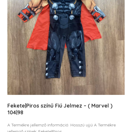
Fekete|Piros színű Fiú Jelmez – ( Marvel )
104|98
A Termékre jellemző információ: Hosszú ujjú A Termékre
jellemző színek: Fekete|Piros