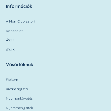
Információk
A MomClub sztori
Kapcsolat
ÁSZF
GY.I.K.
Vásárlóknak
Fiókom
Kívánságlista
Nyomonkövetés
Nyereményjáték