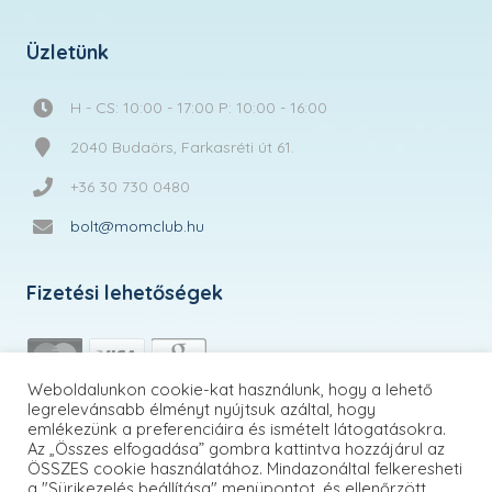
Üzletünk
H - CS: 10:00 - 17:00 P: 10:00 - 16:00
2040 Budaörs, Farkasréti út 61.
+36 30 730 0480
bolt@momclub.hu
Fizetési lehetőségek
Weboldalunkon cookie-kat használunk, hogy a lehető
legrelevánsabb élményt nyújtsuk azáltal, hogy
emlékezünk a preferenciáira és ismételt látogatásokra.
Az „Összes elfogadása” gombra kattintva hozzájárul az
ÖSSZES cookie használatához. Mindazonáltal felkeresheti
a "Sürikezelés beállítása" menüpontot, és ellenőrzött