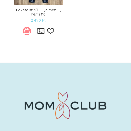
Fekete színű Fiú jelmez – (
F&F ) 110
2 490
Ft
Kívánságlistára