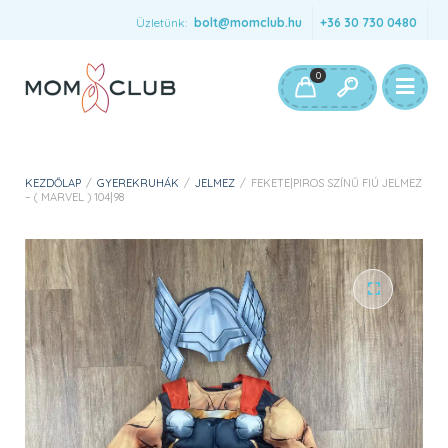
Üzletünk:
bolt@momclub.hu
+36 30 730 0480
0
KEZDŐLAP
/
GYEREKRUHÁK
/
JELMEZ
/
FEKETE|PIROS SZÍNŰ FIÚ JELMEZ
– ( MARVEL ) 104|98