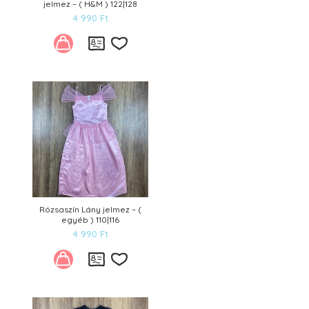
jelmez – ( H&M ) 122|128
4 990
Ft
Kívánságlistára
Rózsaszín Lány jelmez – (
egyéb ) 110|116
4 990
Ft
Kívánságlistára