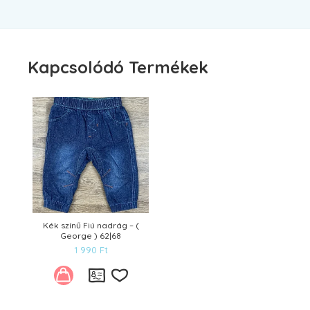
Kapcsolódó Termékek
Kék színű Fiú nadrág – (
George ) 62|68
1 990
Ft