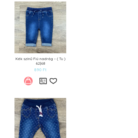
Kívánságlistára
Kék színű Fiú nadrág – ( Tu )
62|68
890
Ft
Kívánságlistára