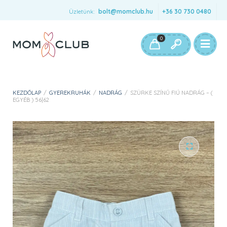
Üzletünk:
bolt@momclub.hu
+36 30 730 0480
0
KEZDŐLAP
/
GYEREKRUHÁK
/
NADRÁG
/
SZÜRKE SZÍNŰ FIÚ NADRÁG – (
EGYÉB ) 56|62