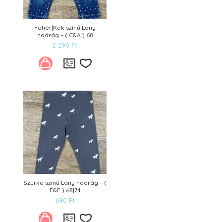
Fehér|Kék színű Lány
nadrág – ( C&A ) 68
2 290
Ft
Kívánságlistára
Szürke színű Lány nadrág – (
F&F ) 68|74
690
Ft