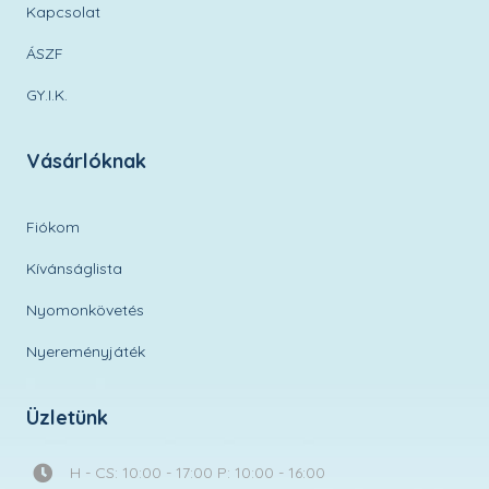
Kapcsolat
ÁSZF
GY.I.K.
Vásárlóknak
Fiókom
Kívánságlista
Nyomonkövetés
Nyereményjáték
Üzletünk
H - CS: 10:00 - 17:00 P: 10:00 - 16:00