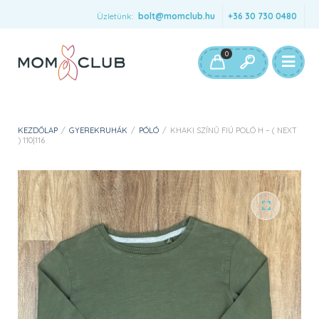
Üzletünk:
bolt@momclub.hu
+36 30 730 0480
0
KEZDŐLAP
/
GYEREKRUHÁK
/
PÓLÓ
/
KHAKI SZÍNŰ FIÚ POLÓ H – ( NEXT
) 110|116