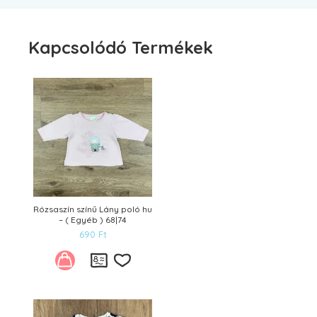
Kapcsolódó Termékek
Rózsaszín színű Lány poló hu
– ( Egyéb ) 68|74
690
Ft
Kívánságlistára