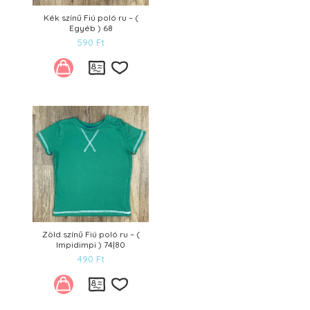
Kék színű Fiú poló ru – (
Egyéb ) 68
590
Ft
Kívánságlistára
Zöld színű Fiú poló ru – (
Impidimpi ) 74|80
490
Ft