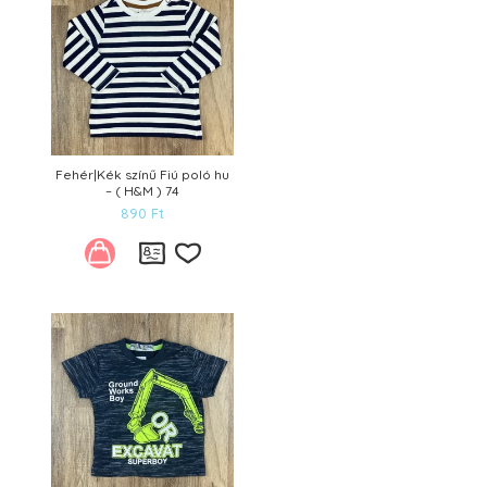
Fehér|Kék színű Fiú poló hu
– ( H&M ) 74
890
Ft
Kívánságlistára