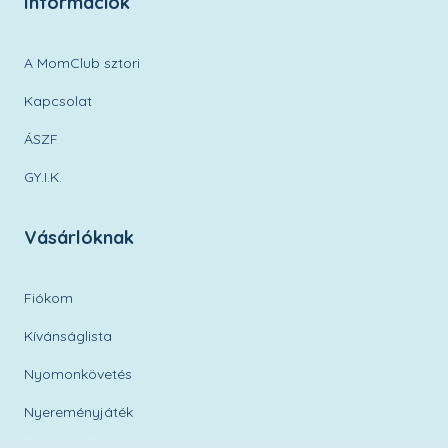
Információk
A MomClub sztori
Kapcsolat
ÁSZF
GY.I.K.
Vásárlóknak
Fiókom
Kívánságlista
Nyomonkövetés
Nyereményjáték