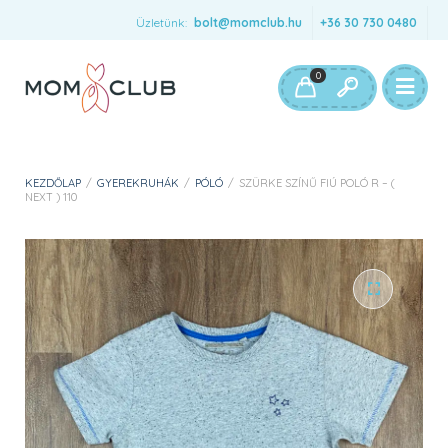
Üzletünk:
bolt@momclub.hu
+36 30 730 0480
0
KEZDŐLAP
/
GYEREKRUHÁK
/
PÓLÓ
/
SZÜRKE SZÍNŰ FIÚ POLÓ R – (
NEXT ) 110