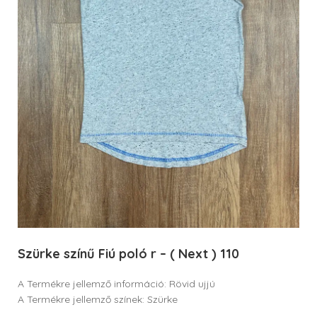
Szürke színű Fiú poló r – ( Next ) 110
A Termékre jellemző információ: Rövid ujjú
A Termékre jellemző színek: Szürke