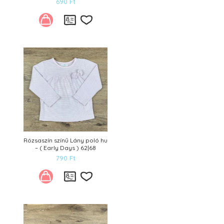
690
Ft
Kívánságlistára
Rózsaszín színű Lány poló hu
– ( Early Days ) 62|68
790
Ft
Kívánságlistára