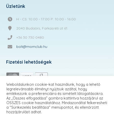
Üzletünk
H - CS: 10:00 - 17:00 P: 10:00 - 16:00
2040 Budaörs, Farkasréti út 61.
+36 30 730 0480
bolt@momclub.hu
Fizetési lehetőségek
Weboldalunkon cookie-kat használunk, hogy a lehető
legrelevánsabb élményt nyújtsuk azáltal, hogy
emlékezünk a preferenciáira és ismételt látogatásokra.
Az „Összes elfogadása” gombra kattintva hozzájárul az
ÖSSZES cookie használatához. Mindazonáltal felkeresheti
a "Sürikezelés beállítása" menüpontot, és ellenőrzött
hozzájárulást adhat.