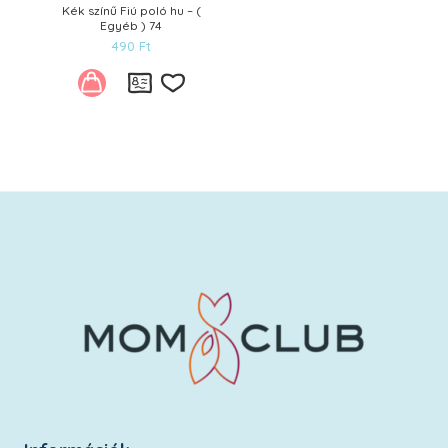
Kék színű Fiú poló hu – (
Egyéb ) 74
490
Ft
Kívánságlistára