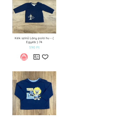
Kék színű Lány poló hu – (
Egyéb ) 74
590
Ft
Kívánságlistára