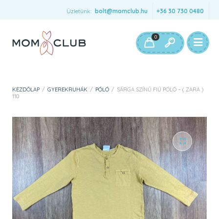
Üzletünk:
bolt@momclub.hu
+36 30 730 0480
0
KEZDŐLAP
/
GYEREKRUHÁK
/
PÓLÓ
/
SÁRGA SZÍNŰ FIÚ PÓLÓ – ( ZARA )
110