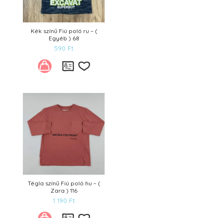
Kék színű Fiú poló ru – (
Egyéb ) 68
590
Ft
Kívánságlistára
Tégla színű Fiú poló hu – (
Zara ) 116
1 190
Ft