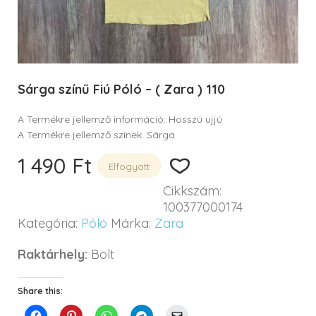
Sárga színű Fiú Póló – ( Zara ) 110
A Termékre jellemző információ: Hosszú ujjú
A Termékre jellemző színek: Sárga
1 490
Ft
Elfogyott
Cikkszám:
100377000174
Kategória:
Póló
Márka:
Zara
Raktárhely:
Bolt
Share this: