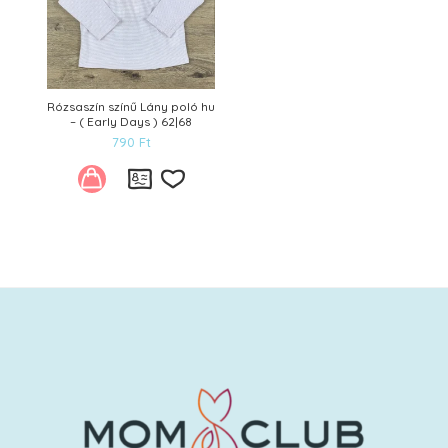
Rózsaszín színű Lány poló hu
– ( Early Days ) 62|68
790
Ft
Kívánságlistára