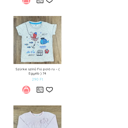
Kívánságlistára
Szürke színű Fiú poló ru – (
Egyéb ) 74
290
Ft
Kívánságlistára