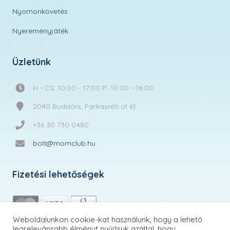
Nyomonkövetés
Nyereményjáték
Üzletünk
H - CS: 10:00 - 17:00 P: 10:00 - 16:00
2040 Budaörs, Farkasréti út 61.
+36 30 730 0480
bolt@momclub.hu
Fizetési lehetőségek
Weboldalunkon cookie-kat használunk, hogy a lehető
legrelevánsabb élményt nyújtsuk azáltal, hogy