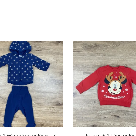
nű Fiú nadrág,pulóver – (
Piros színű Lány pulóve