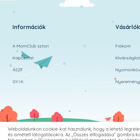
Információk
Vásárló
A MomClub sztori
Fiókom
Kapcsolat
Kívánságlis
ÁSZF
Nyomonköv
GY.I.K.
Nyereményj
Weboldalunkon cookie-kat használunk, hogy a lehető legrele
és ismételt látogatásokra. Az „Összes elfogadása” gombra ka