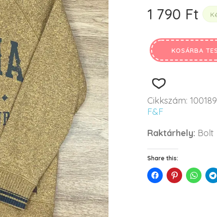
1 790
Ft
Ké
KOSÁRBA TE
Cikkszám:
10018
F&F
Raktárhely:
Bolt
Share this: