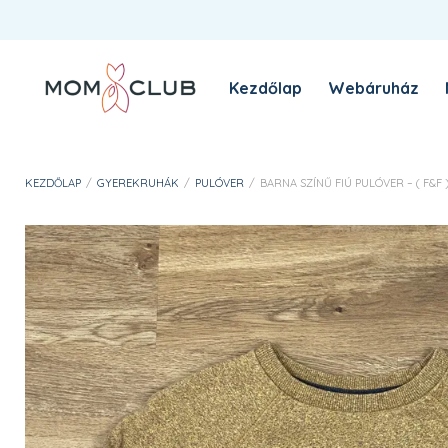
Kezdőlap
Webáruház
A MomClub sztori
Blog
KEZDŐLAP
/
GYEREKRUHÁK
/
PULÓVER
/
BARNA SZÍNŰ FIÚ PULÓVER – ( F&F ) 