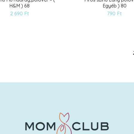
H&M ) 68
Egyéb ) 80
Kívánságlistára
Kív
2 690
Ft
790
Ft
8