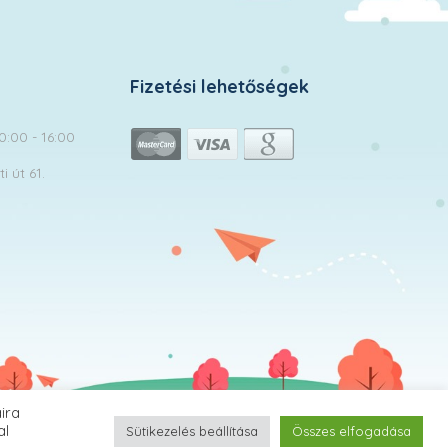
Fizetési lehetőségek
10:00 - 16:00
 út 61.
ira
MomClub.hu | © 2026 Minden jog fenntartva!
al
Sütikezelés beállítása
Összes elfogadása