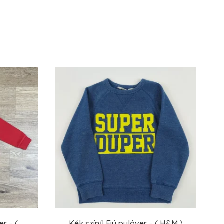
r – (
Kék színű Fiú pulóver – ( H&M )