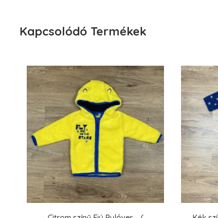
Kapcsolódó Termékek
Citrom színű Fiú Pulóver – (
Kék szí