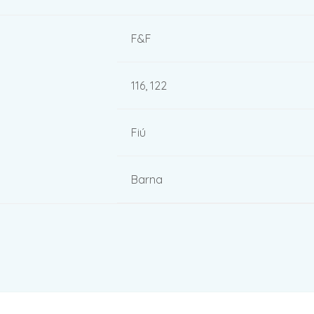
F&F
116, 122
Fiú
Barna