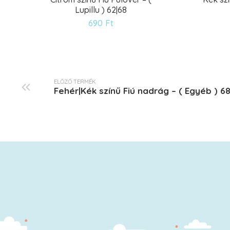
Lupillu ) 62|68
Kívánságlistára
690
Ft
ELŐZŐ TERMÉK
Fehér|Kék színű Fiú nadrág – ( Egyéb ) 6