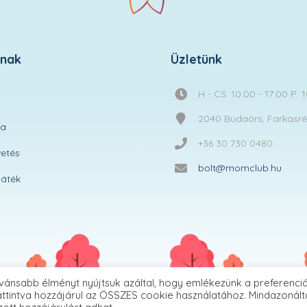
knak
Üzletünk
H - CS: 10:00 - 17:00 P: 
2040 Budaörs, Farkasréti
ta
+36 30 730 0480
etés
bolt@momclub.hu
áték
vánsabb élményt nyújtsuk azáltal, hogy emlékezünk a preferenciá
ttintva hozzájárul az ÖSSZES cookie használatához. Mindazonált