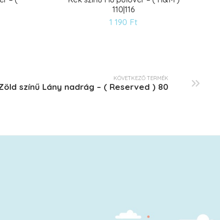
110|116
ánságlistára
Kívánságlistár
1 190
Ft
KÖVETKEZŐ TERMÉK
Zöld színű Lány nadrág – ( Reserved ) 80