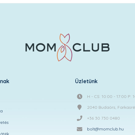
knak
Üzletünk
H - CS: 10:00 - 17:00 P: 
2040 Budaörs, Farkasréti
ta
+36 30 730 0480
etés
bolt@momclub.hu
áték