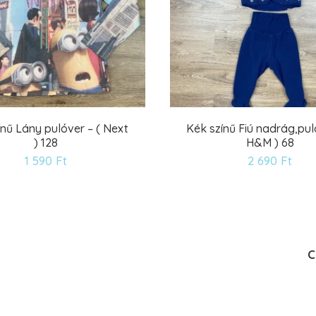
ínű Lány pulóver – ( Next
Kék színű Fiú nadrág,pul
) 128
H&M ) 68
Kívánságlistára
Kív
1 590
Ft
2 690
Ft
C