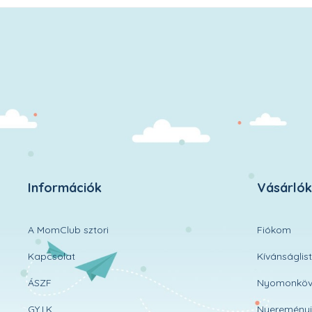
Információk
Vásárló
A MomClub sztori
Fiókom
Kapcsolat
Kívánságlis
ÁSZF
Nyomonköv
GY.I.K.
Nyereményj