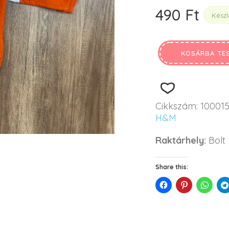
490
Ft
Készl
KOSÁRBA TE
Cikkszám:
10001
H&M
Raktárhely:
Bolt
Share this: