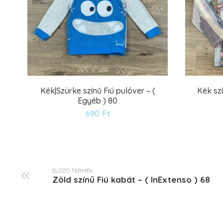
Kék|Szürke színű Fiú pulóver – (
Kék sz
Egyéb ) 80
Kívánságlistára
690
Ft
ELŐZŐ TERMÉK
Zöld színű Fiú kabát – ( InExtenso ) 68