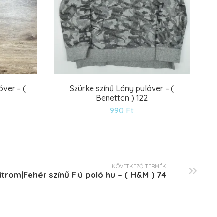
óver – (
Szürke színű Lány pulóver – (
Benetton ) 122
ánságlistára
Kívánságlistár
990
Ft
KÖVETKEZŐ TERMÉK
itrom|Fehér színű Fiú poló hu – ( H&M ) 74