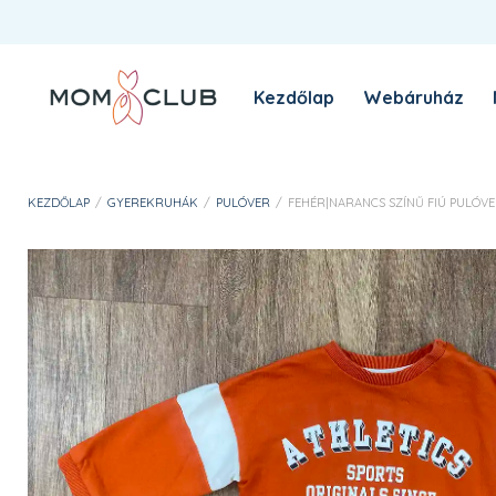
Kezdőlap
Webáruház
A MomClub sztori
Blog
KEZDŐLAP
/
GYEREKRUHÁK
/
PULÓVER
/
FEHÉR|NARANCS SZÍNŰ FIÚ PULÓVER 