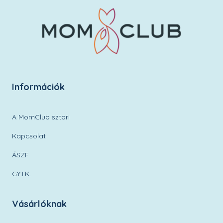
Információk
A MomClub sztori
Kapcsolat
ÁSZF
GY.I.K.
Vásárlóknak