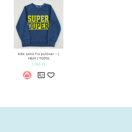
Kék színű Fiú pulóver – (
H&M ) 110|116
1 190
Ft
Kívánságlistára