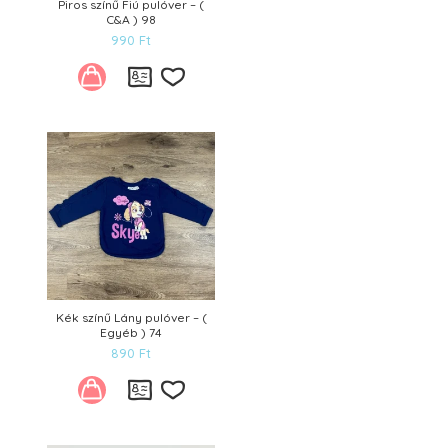
Piros színű Fiú pulóver – (
C&A ) 98
990
Ft
Kívánságlistára
Kék színű Lány pulóver – (
Egyéb ) 74
890
Ft
Kívánságlistára