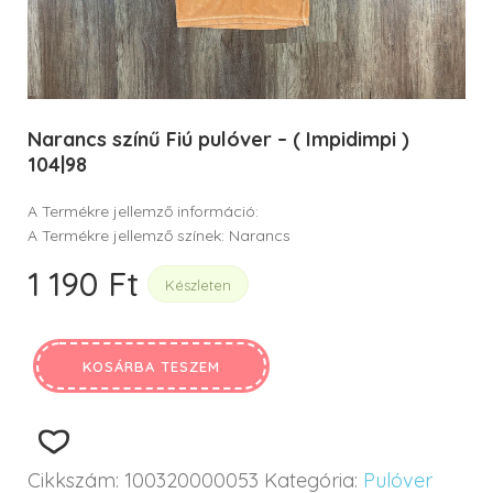
Narancs színű Fiú pulóver – ( Impidimpi )
104|98
A Termékre jellemző információ:
A Termékre jellemző színek: Narancs
1 190
Ft
Készleten
KOSÁRBA TESZEM
Cikkszám:
100320000053
Kategória:
Pulóver