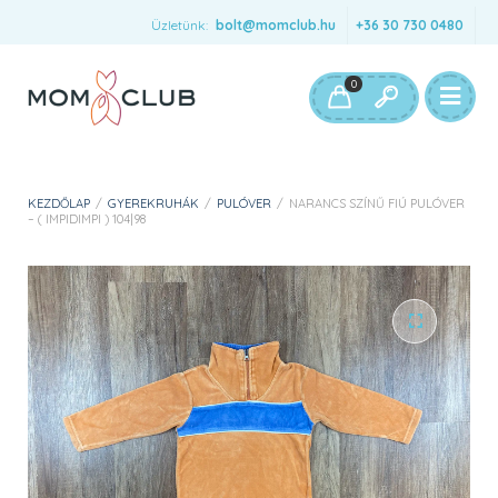
Üzletünk:
bolt@momclub.hu
+36 30 730 0480
0
KEZDŐLAP
/
GYEREKRUHÁK
/
PULÓVER
/
NARANCS SZÍNŰ FIÚ PULÓVER
– ( IMPIDIMPI ) 104|98