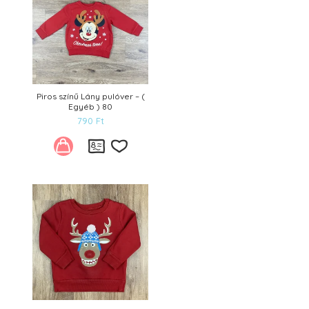
Piros színű Lány pulóver – (
Egyéb ) 80
790
Ft
Kívánságlistára