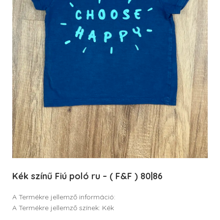
Kék színű Fiú poló ru – ( F&F ) 80|86
A Termékre jellemző információ:
A Termékre jellemző színek: Kék