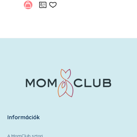
Kívánságlistára
Információk
A MomClub sztori