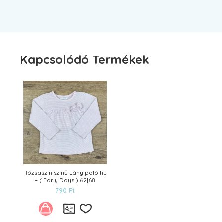
Kapcsolódó Termékek
Rózsaszín színű Lány poló hu
– ( Early Days ) 62|68
790
Ft