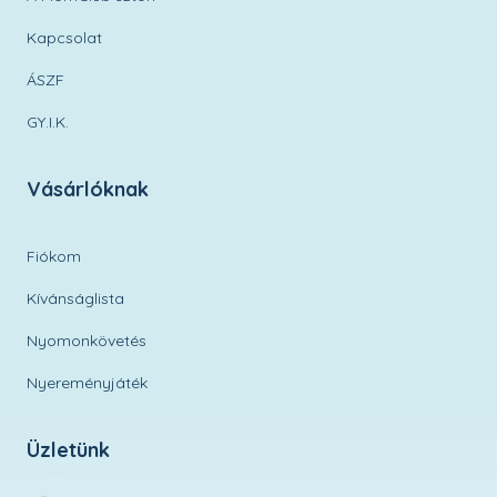
Kapcsolat
ÁSZF
GY.I.K.
Vásárlóknak
Fiókom
Kívánságlista
Nyomonkövetés
Nyereményjáték
Üzletünk