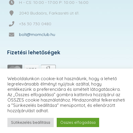
H - CS: 10:00 - 17:00 P: 10:00 - 16:00
2040 Budaörs, Farkasréti út 61.
+36 30 730 0480
bolt@momclub.hu
Fizetési lehetőségek
Weboldalunkon cookie-kat használunk, hogy a lehető
legrelevánsabb élményt nyújtsuk azáltal, hogy
emlékezünk a preferenciáira és ismételt látogatásokra.
Az „Összes elfogadása” gombra kattintva hozzájárul az
ÖSSZES cookie használatához. Mindazonáltal felkeresheti
a "Sürikezelés beállítása" menüpontot, és ellenőrzött
hozzájárulást adhat.
Sütikezelés beállítása
Összes elfogadása
MomClub.hu | © 2026 Minden jog fenntartva!