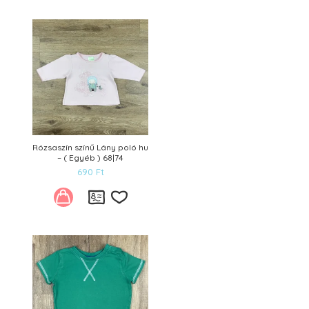
Kívánságlistára
Rózsaszín színű Lány poló hu
– ( Egyéb ) 68|74
690
Ft
Kívánságlistára