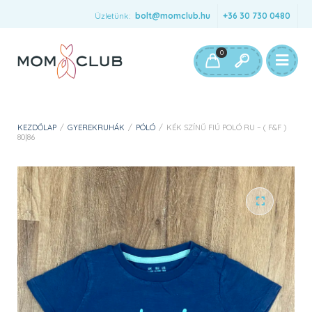
Üzletünk:
bolt@momclub.hu
+36 30 730 0480
0
KEZDŐLAP
/
GYEREKRUHÁK
/
PÓLÓ
/
KÉK SZÍNŰ FIÚ POLÓ RU – ( F&F )
80|86