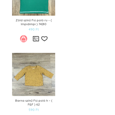
Zöld színű Fiú poló ru – (
Impidimpi ) 74|80
490
Ft
Kívánságlistára
Barna színű Fiú poló h – (
F&F ) 62
590
Ft