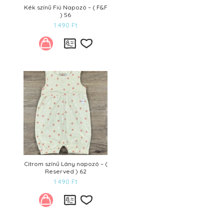
Kék színű Fiú Napozó – ( F&F
) 56
1 490
Ft
Kívánságlistára
Citrom színű Lány napozó – (
Reserved ) 62
1 490
Ft