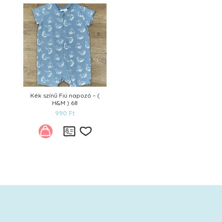
Kívánságlistára
Kék színű Fiú napozó – (
H&M ) 68
990
Ft
Kívánságlistára