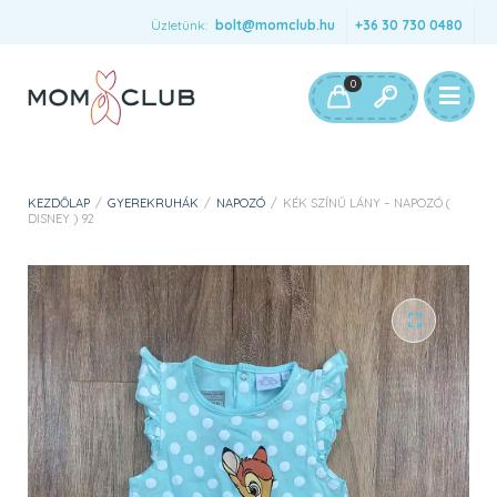
Üzletünk:
bolt@momclub.hu
+36 30 730 0480
0
KEZDŐLAP
/
GYEREKRUHÁK
/
NAPOZÓ
/
KÉK SZÍNŰ LÁNY – NAPOZÓ (
DISNEY ) 92