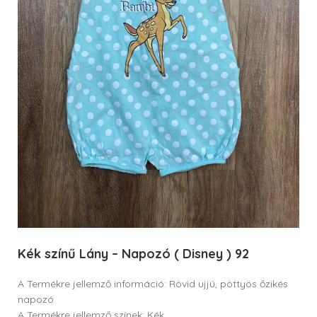
Kék színű Lány – Napozó ( Disney ) 92
A Termékre jellemző információ: Rövid ujjú, pöttyös őzikés
napozó
A Termékre jellemző színek: Kék