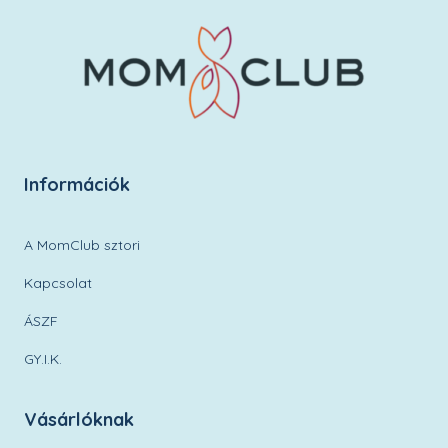
Információk
A MomClub sztori
Kapcsolat
ÁSZF
GY.I.K.
Vásárlóknak