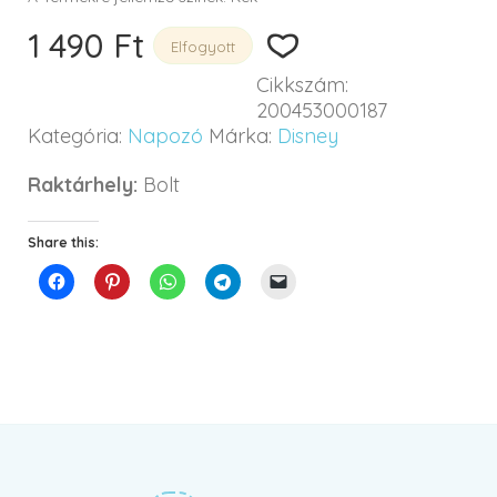
1 490
Ft
Elfogyott
Cikkszám:
200453000187
Kategória:
Napozó
Márka:
Disney
Raktárhely:
Bolt
Share this: