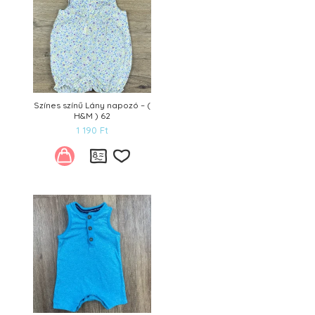
Színes színű Lány napozó – (
H&M ) 62
1 190
Ft
Kívánságlistára