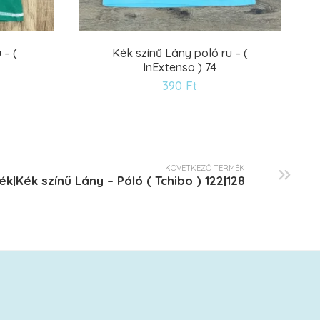
 – (
Kék színű Lány poló ru – (
InExtenso ) 74
ánságlistára
Kívánságlistár
390
Ft
KÖVETKEZŐ TERMÉK
ék|Kék színű Lány – Póló ( Tchibo ) 122|128