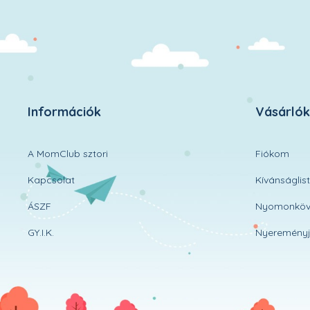
Információk
Vásárló
A MomClub sztori
Fiókom
Kapcsolat
Kívánságlis
ÁSZF
Nyomonköv
GY.I.K.
Nyereményj