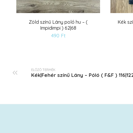
Zöld színű Lány poló hu – (
Kék szí
Impidimpi ) 62|68
Kívánságlistára
490
Ft
ELŐZŐ TERMÉK
Kék|Fehér színű Lány – Póló ( F&F ) 116|12