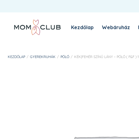
Kezdőlap
Webáruház
A MomClub sztori
Blog
KEZDŐLAP
/
GYEREKRUHÁK
/
PÓLÓ
/
KÉK|FEHÉR SZÍNŰ LÁNY – PÓLÓ ( F&F ) 1