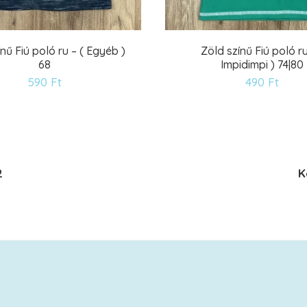
nű Fiú poló ru – ( Egyéb )
Zöld színű Fiú poló ru
68
Impidimpi ) 74|80
Kívánságlistára
Kív
590
Ft
490
Ft
2
K