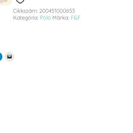
yott
Cikkszám:
200451000653
Kategória:
Póló
Márka:
F&F