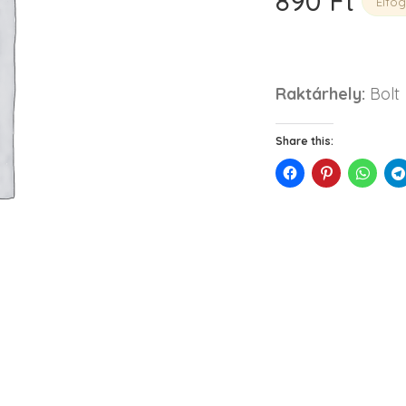
890
Ft
Elfog
Raktárhely:
Bolt
Share this: