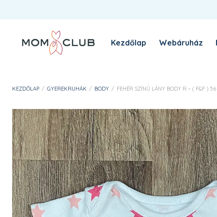
Kezdőlap
Webáruház
A MomClub sztori
Blog
KEZDŐLAP
/
GYEREKRUHÁK
/
BODY
/
FEHÉR SZÍNŰ LÁNY BODY R – ( F&F ) 56