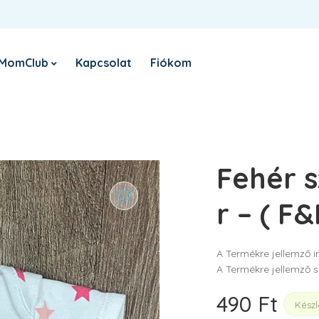
Belépés
Register
Sign in with Google
E-
MomClub
Kapcsolat
Fiókom
KÖTELEZŐ
FELHASZNÁLÓNÉV VAGY EMAIL CÍM
*
Nyereményjáték
R
el
KÖTELEZŐ
JELSZÓ
*
Fehér 
Sz
sz
ho
r – ( F&
tá
EMLÉKEZZ RÁM
A Termékre jellemző i
BELÉPÉS
A Termékre jellemző s
Elfelejtett jelszó?
490
Ft
Készl