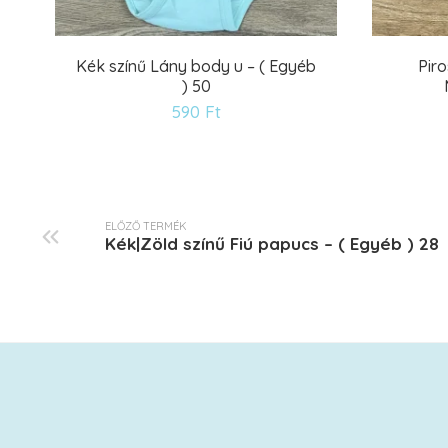
Kék színű Lány body u – ( Egyéb
Piro
) 50
Kívánságlistára
590
Ft
ELŐZŐ TERMÉK
Kék|Zöld színű Fiú papucs – ( Egyéb ) 28