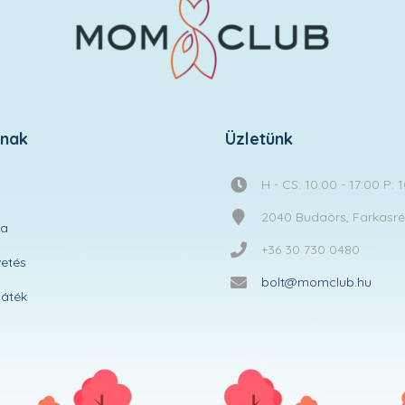
knak
Üzletünk
H - CS: 10:00 - 17:00 P: 
2040 Budaörs, Farkasréti
ta
+36 30 730 0480
etés
bolt@momclub.hu
áték