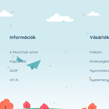
Információk
Vásárló
A MomClub sztori
Fiókom
Kapcsolat
Kívánságlis
ÁSZF
Nyomonköv
GY.I.K.
Nyereményj