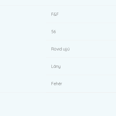
F&F
56
Rövid ujjú
Lány
Fehér