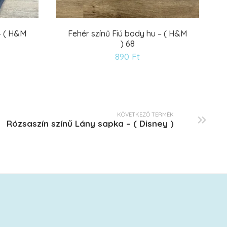
– ( H&M
Fehér színű Fiú body hu – ( H&M
) 68
ánságlistára
Kívánságlistár
890
Ft
KÖVETKEZŐ TERMÉK
Rózsaszín színű Lány sapka – ( Disney )