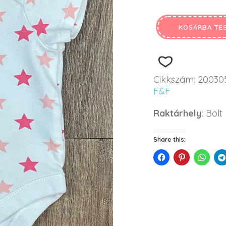
KOSÁRBA TE
Cikkszám:
20030
F&F
Raktárhely:
Bolt
Share this: