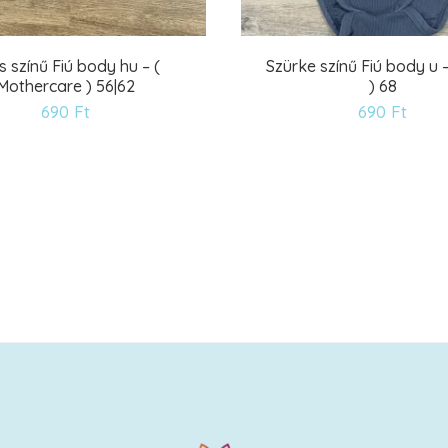
s színű Fiú body hu – (
Szürke színű Fiú body u 
Mothercare ) 56|62
) 68
Kívánságlistára
Kív
690
Ft
690
Ft