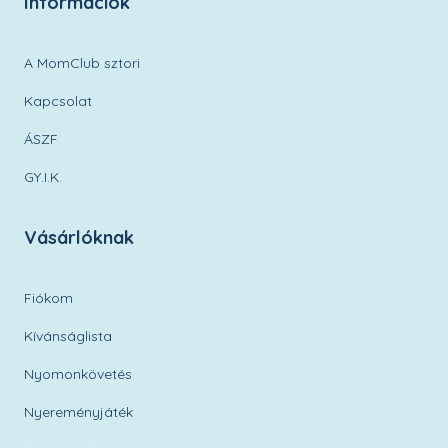
Információk
A MomClub sztori
Kapcsolat
ÁSZF
GY.I.K.
Vásárlóknak
Fiókom
Kívánságlista
Nyomonkövetés
Nyereményjáték