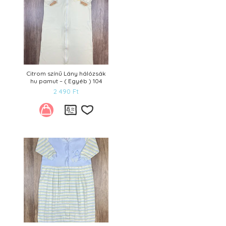
Citrom színű Lány hálózsák
hu pamut – ( Egyéb ) 104
2 490
Ft
Kívánságlistára