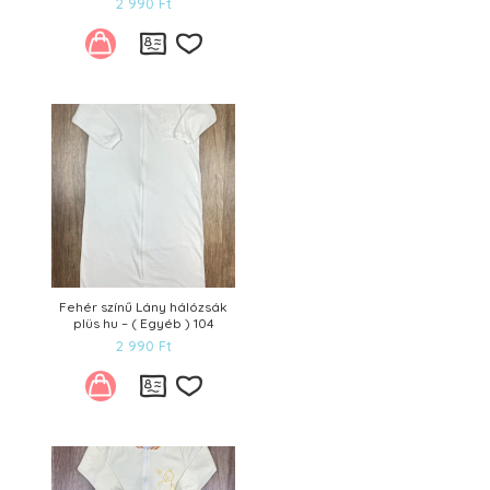
2 990
Ft
Kívánságlistára
Fehér színű Lány hálózsák
plüs hu – ( Egyéb ) 104
2 990
Ft
Kívánságlistára