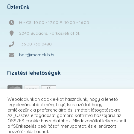
Üzletünk
H - CS: 10:00 - 17:00 P: 10:00 - 16:00
2040 Budaörs, Farkasréti út 61.
+36 30 730 0480
bolt@momclub.hu
Fizetési lehetőségek
Weboldalunkon cookie-kat használunk, hogy a lehető
legrelevánsabb élményt nyújtsuk azáltal, hogy
emlékezünk a preferenciáira és ismételt látogatásokra.
Az „Összes elfogadása” gombra kattintva hozzájárul az
ÖSSZES cookie használatához. Mindazonáltal felkeresheti
a "Sürikezelés beállítása" menüpontot, és ellenőrzött
hozzájárulást adhat.