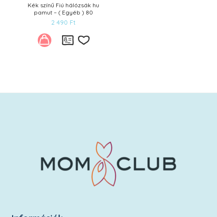
Kék színű Fiú hálózsák hu
pamut – ( Egyéb ) 80
2 490
Ft
Kívánságlistára