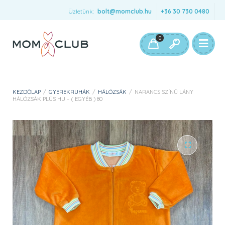
Üzletünk:
bolt@momclub.hu
+36 30 730 0480
0
KEZDŐLAP
/
GYEREKRUHÁK
/
HÁLÓZSÁK
/
NARANCS SZÍNŰ LÁNY
HÁLÓZSÁK PLÜS HU – ( EGYÉB ) 80