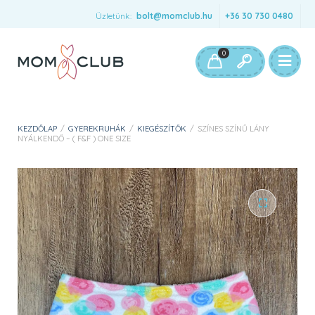
Üzletünk:
bolt@momclub.hu
+36 30 730 0480
0
KEZDŐLAP
/
GYEREKRUHÁK
/
KIEGÉSZÍTŐK
/
SZÍNES SZÍNŰ LÁNY
NYÁLKENDŐ – ( F&F ) ONE SIZE