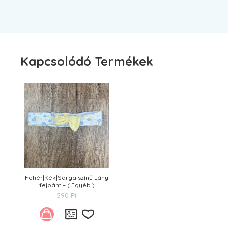
Kapcsolódó Termékek
Fehér|Kék|Sárga színű Lány
fejpánt – ( Egyéb )
590
Ft