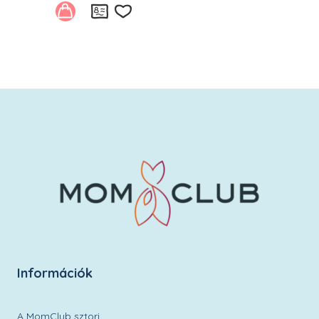
Kívánságlistára
Információk
A MomClub sztori