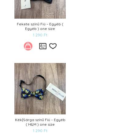
Fekete színű Fiú – Egyéb (
Egyéb ) one size
1 290
Ft
Kívánságlistára
Kék|Sárga színű Fiú – Egyéb
( H&M ) one size
1 290
Ft