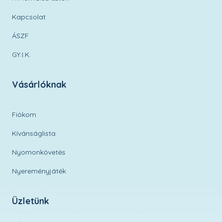
Kapcsolat
ÁSZF
GY.I.K.
Vásárlóknak
Fiókom
Kívánságlista
Nyomonkövetés
Nyereményjáték
Üzletünk