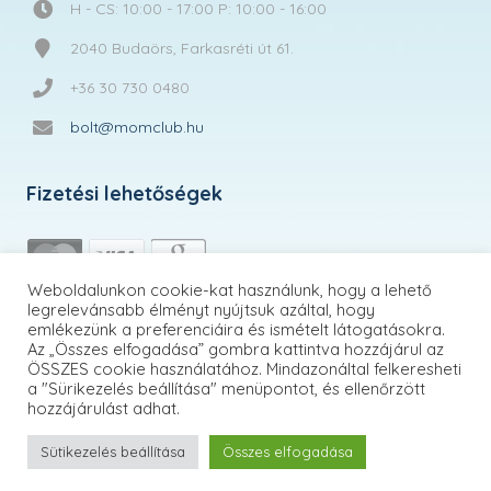
H - CS: 10:00 - 17:00 P: 10:00 - 16:00
2040 Budaörs, Farkasréti út 61.
+36 30 730 0480
bolt@momclub.hu
Fizetési lehetőségek
Weboldalunkon cookie-kat használunk, hogy a lehető
legrelevánsabb élményt nyújtsuk azáltal, hogy
emlékezünk a preferenciáira és ismételt látogatásokra.
Az „Összes elfogadása” gombra kattintva hozzájárul az
ÖSSZES cookie használatához. Mindazonáltal felkeresheti
a "Sürikezelés beállítása" menüpontot, és ellenőrzött
hozzájárulást adhat.
Sütikezelés beállítása
Összes elfogadása
MomClub.hu | © 2026 Minden jog fenntartva!