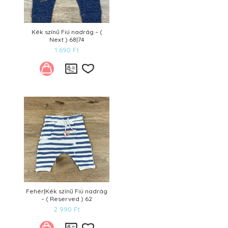
Kék színű Fiú nadrág – (
Next ) 68|74
1 690
Ft
Kívánságlistára
Fehér|Kék színű Fiú nadrág
– ( Reserved ) 62
2 990
Ft