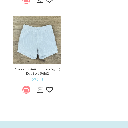
Kívánságlistára
Szürke színű Fiú nadrág – (
Egyéb ) 56|62
590
Ft
Kívánságlistára