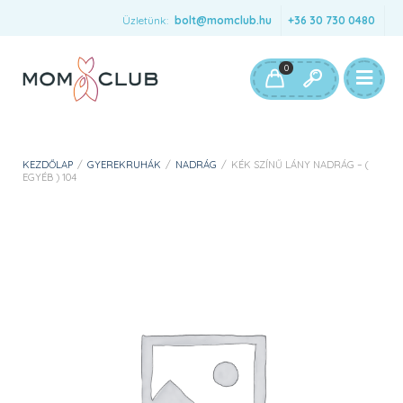
Üzletünk:
bolt@momclub.hu
+36 30 730 0480
0
KEZDŐLAP
/
GYEREKRUHÁK
/
NADRÁG
/
KÉK SZÍNŰ LÁNY NADRÁG – (
EGYÉB ) 104