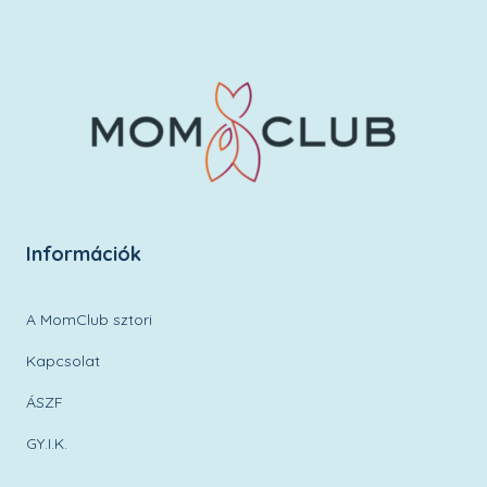
Információk
A MomClub sztori
Kapcsolat
ÁSZF
GY.I.K.