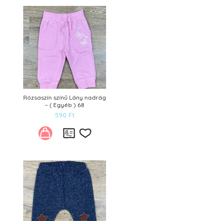
Rózsaszín színű Lány nadrág
– ( Egyéb ) 68
590
Ft
Kívánságlistára