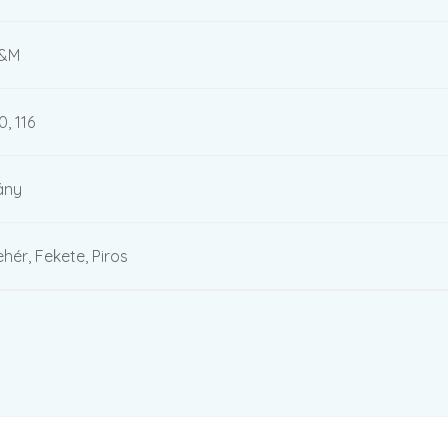
&M
0, 116
ány
ehér, Fekete, Piros