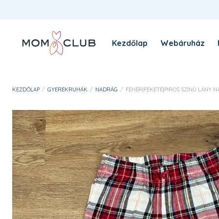
Kezdőlap
Webáruház
A MomClub sztori
Blog
KEZDŐLAP
/
GYEREKRUHÁK
/
NADRÁG
/
FEHÉR|FEKETE|PIROS SZÍNŰ LÁNY NAD