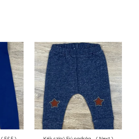
( F&F )
Kék színű Fiú nadrág – ( Next )