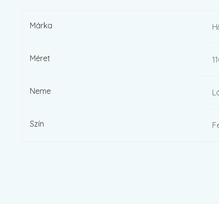
Márka
H
Méret
11
Neme
L
Szín
F