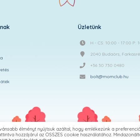
knak
Üzletünk
H - CS: 10:00 - 17:00 P: 
2040 Budaörs, Farkasréti
ta
+36 30 730 0480
etés
bolt@momclub.hu
áték
vánsabb élményt nyújtsuk azáltal, hogy emlékezünk a preferenciá
ttintva hozzájárul az ÖSSZES cookie használatához. Mindazonált