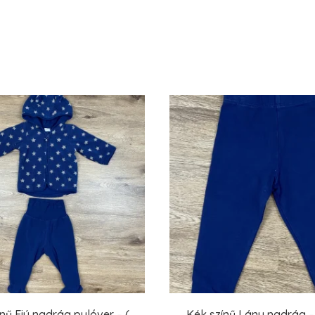
nű Fiú nadrág,pulóver – (
Kék színű Lány nadrág – 