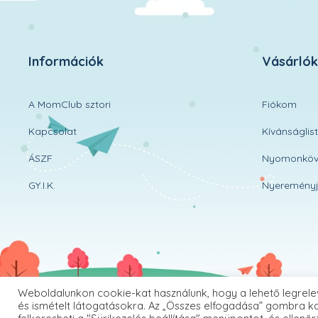
Információk
Vásárló
A MomClub sztori
Fiókom
Kapcsolat
Kívánságlis
ÁSZF
Nyomonköv
GY.I.K.
Nyereményj
Weboldalunkon cookie-kat használunk, hogy a lehető legrele
és ismételt látogatásokra. Az „Összes elfogadása” gombra ka