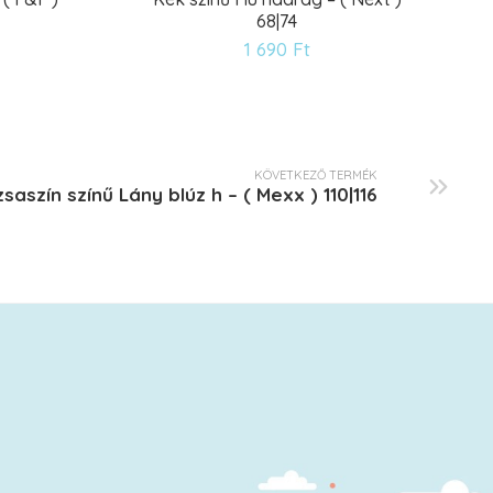
68|74
ánságlistára
Kívánságlistár
1 690
Ft
KÖVETKEZŐ TERMÉK
saszín színű Lány blúz h – ( Mexx ) 110|116