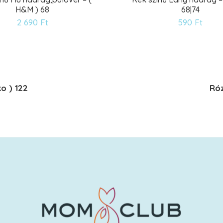
H&M ) 68
68|74
Kívánságlistára
Kív
2 690
Ft
590
Ft
o ) 122
Róz