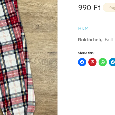
990
Ft
Elfo
H&M
Raktárhely:
Bolt
Share this: