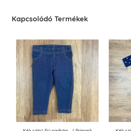
Kapcsolódó Termékek
Kék színű Fiú nadrág – ( Primark
Kék szí