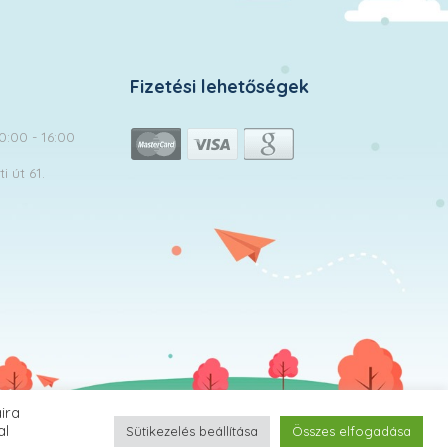
Fizetési lehetőségek
10:00 - 16:00
 út 61.
ira
MomClub.hu | © 2026 Minden jog fenntartva!
al
Sütikezelés beállítása
Összes elfogadása