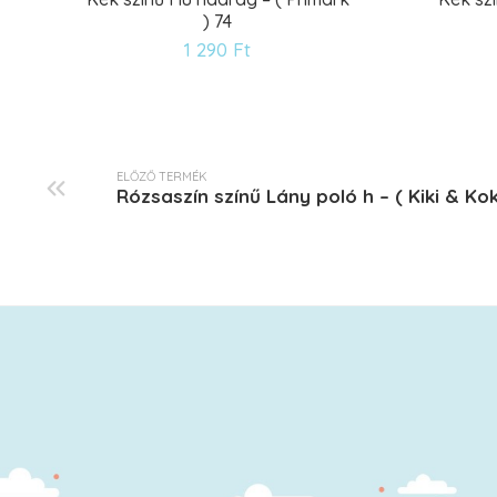
) 74
Kívánságlistára
1 290
Ft
ELŐZŐ TERMÉK
Rózsaszín színű Lány poló h – ( Kiki & Kok