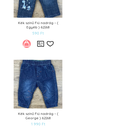
Kék színű Fiú nadrág – (
Egyéb ) 62|68
590
Ft
Kívánságlistára
Kék színű Fiú nadrág – (
George ) 62|68
1 990
Ft