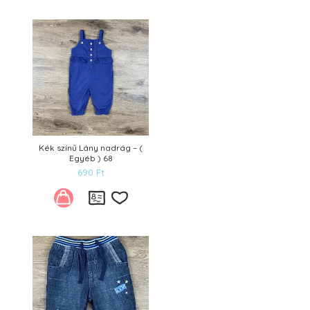
Kívánságlistára
Kék színű Lány nadrág – (
Egyéb ) 68
690
Ft
Kívánságlistára