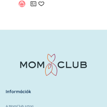
Kívánságlistára
Információk
A MomClub sztori