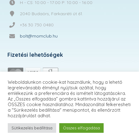
H - CS: 10:00 - 17:00 P: 10:00 - 16:00
2040 Budaörs, Farkasréti út 61.
+36 30 730 0480
bolt@momclub.hu
Fizetési lehetőségek
Weboldalunkon cookie-kat használunk, hogy a lehető
legrelevánsabb élményt nyújtsuk azáltal, hogy
emlékezünk a preferenciáira és ismételt látogatásokra.
Az „Összes elfogadása” gombra kattintva hozzájárul az
ÖSSZES cookie használatához. Mindazonáltal felkeresheti
a "Sürikezelés beállítása" menüpontot, és ellenőrzött
hozzájárulást adhat.
Sütikezelés beállítása
Összes elfogadása
MomClub.hu | © 2026 Minden jog fenntartva!