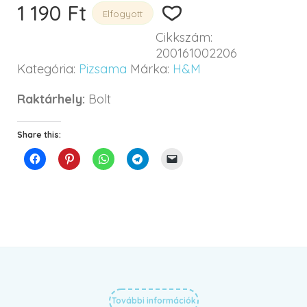
1 190
Ft
Elfogyott
Cikkszám:
200161002206
Kategória:
Pizsama
Márka:
H&M
Raktárhely:
Bolt
Share this:
További információk