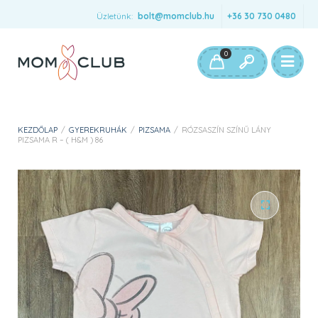
Üzletünk:
bolt@momclub.hu
+36 30 730 0480
0
KEZDŐLAP
/
GYEREKRUHÁK
/
PIZSAMA
/
RÓZSASZÍN SZÍNŰ LÁNY
PIZSAMA R – ( H&M ) 86