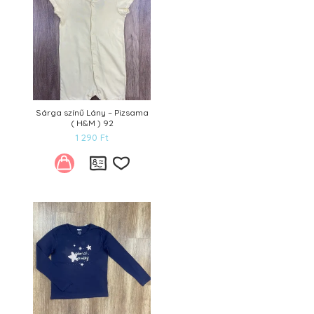
Sárga színű Lány – Pizsama
( H&M ) 92
1 290
Ft
Kívánságlistára