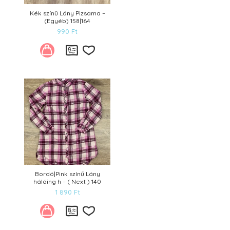
Kék színű Lány Pizsama –
(Egyéb) 158|164
990
Ft
Kívánságlistára
Bordó|Pink színű Lány
hálóing h – ( Next ) 140
1 890
Ft