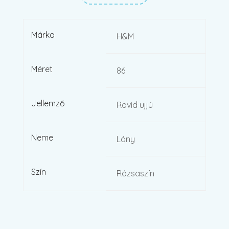
Márka
H&M
Méret
86
Jellemző
Rövid ujjú
Neme
Lány
Szín
Rózsaszín