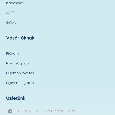
Kapcsolat
ÁSZF
GY.I.K.
Vásárlóknak
Fiókom
Kívánságlista
Nyomonkövetés
Nyereményjáték
Üzletünk
H - CS: 10:00 - 17:00 P: 10:00 - 16:00