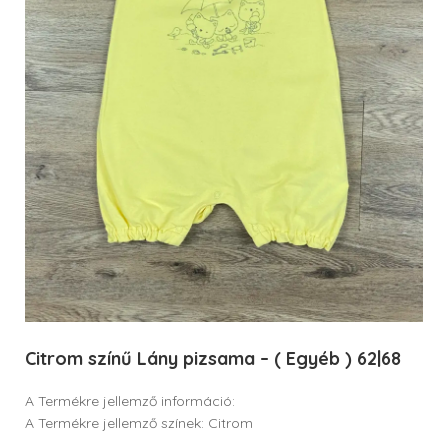
Citrom színű Lány pizsama – ( Egyéb ) 62|68
A Termékre jellemző információ:
A Termékre jellemző színek: Citrom