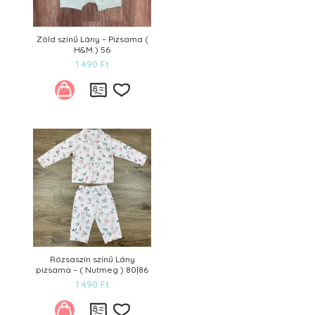
Zöld színű Lány – Pizsama (
H&M ) 56
1 490
Ft
Kívánságlistára
Rózsaszín színű Lány
pizsama – ( Nutmeg ) 80|86
1 490
Ft