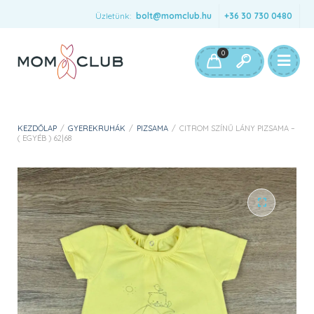
Üzletünk:
bolt@momclub.hu
+36 30 730 0480
0
KEZDŐLAP
/
GYEREKRUHÁK
/
PIZSAMA
/
CITROM SZÍNŰ LÁNY PIZSAMA –
( EGYÉB ) 62|68