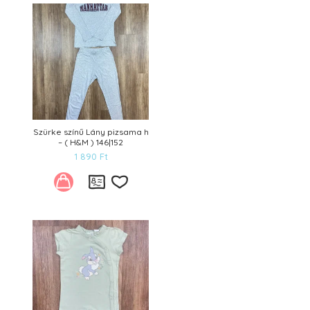
Kívánságlistára
Szürke színű Lány pizsama h
– ( H&M ) 146|152
1 890
Ft
Kívánságlistára