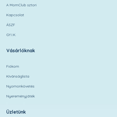
A MomClub sztori
Kapcsolat
ÁSZF
GY.I.K.
Vásárlóknak
Fiókom
Kívánságlista
Nyomonkövetés
Nyereményjáték
Üzletünk