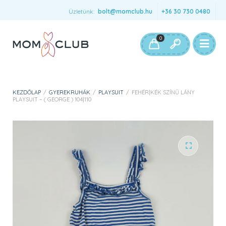
Üzletünk:
bolt@momclub.hu
+36 30 730 0480
0
KEZDŐLAP
/
GYEREKRUHÁK
/
PLAYSUIT
/
FEHÉR|KÉK SZÍNŰ LÁNY
PLAYSUIT – ( GEORGE ) 104|110