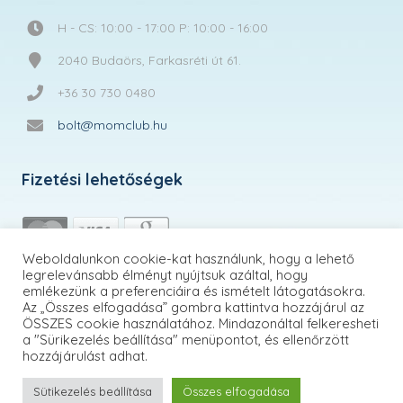
H - CS: 10:00 - 17:00 P: 10:00 - 16:00
2040 Budaörs, Farkasréti út 61.
+36 30 730 0480
bolt@momclub.hu
Fizetési lehetőségek
Weboldalunkon cookie-kat használunk, hogy a lehető
legrelevánsabb élményt nyújtsuk azáltal, hogy
emlékezünk a preferenciáira és ismételt látogatásokra.
Az „Összes elfogadása” gombra kattintva hozzájárul az
ÖSSZES cookie használatához. Mindazonáltal felkeresheti
a "Sürikezelés beállítása" menüpontot, és ellenőrzött
hozzájárulást adhat.
Sütikezelés beállítása
Összes elfogadása
MomClub.hu | © 2026 Minden jog fenntartva!