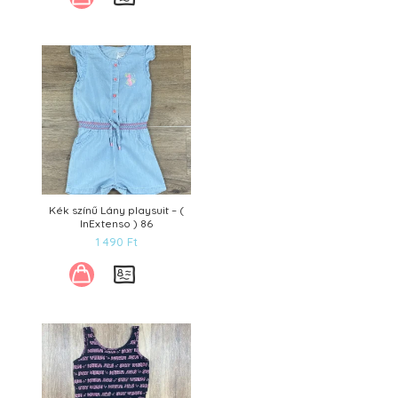
Kék színű Lány playsuit – (
InExtenso ) 86
1 490
Ft