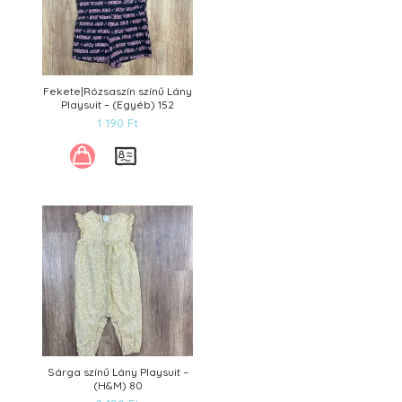
Fekete|Rózsaszín színű Lány
Playsuit – (Egyéb) 152
1 190
Ft
Sárga színű Lány Playsuit –
(H&M) 80