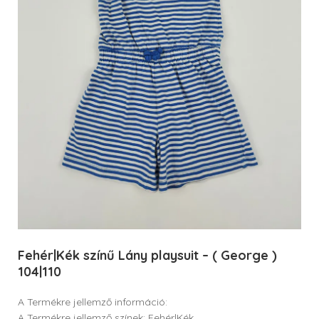
Fehér|Kék színű Lány playsuit – ( George )
104|110
A Termékre jellemző információ:
A Termékre jellemző színek: Fehér|Kék