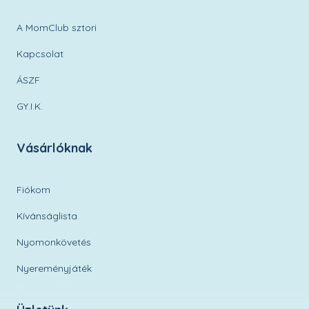
A MomClub sztori
Kapcsolat
ÁSZF
GY.I.K.
Vásárlóknak
Fiókom
Kívánságlista
Nyomonkövetés
Nyereményjáték