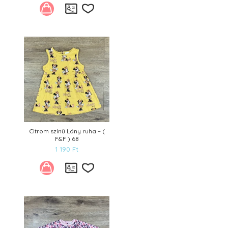
Kívánságlistára
Citrom színű Lány ruha – (
F&F ) 68
1 190
Ft
Kívánságlistára