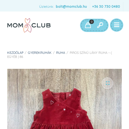
Üzletünk:
bolt@momclub.hu
+36 30 730 0480
0
KEZDŐLAP
/
GYEREKRUHÁK
/
RUHA
/
PIROS SZÍNŰ LÁNY RUHA – (
EGYÉB ) 86