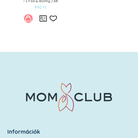
– ( Fox & Bunny ) 68
990
Ft
Kívánságlistára
Információk