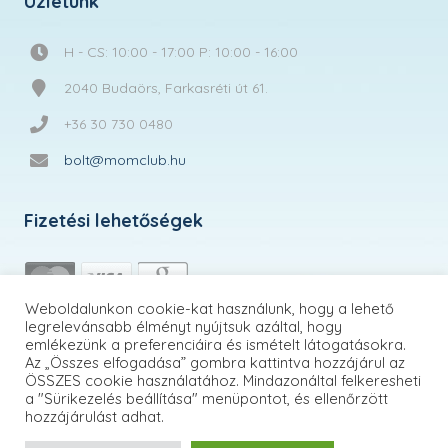
Üzletünk
H - CS: 10:00 - 17:00 P: 10:00 - 16:00
2040 Budaörs, Farkasréti út 61.
+36 30 730 0480
bolt@momclub.hu
Fizetési lehetőségek
Weboldalunkon cookie-kat használunk, hogy a lehető
legrelevánsabb élményt nyújtsuk azáltal, hogy
emlékezünk a preferenciáira és ismételt látogatásokra.
Az „Összes elfogadása” gombra kattintva hozzájárul az
ÖSSZES cookie használatához. Mindazonáltal felkeresheti
a "Sürikezelés beállítása" menüpontot, és ellenőrzött
hozzájárulást adhat.