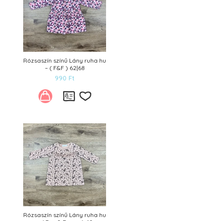
Rózsaszín színű Lány ruha hu
– ( F&F ) 62|68
990
Ft
Kívánságlistára
Rózsaszín színű Lány ruha hu