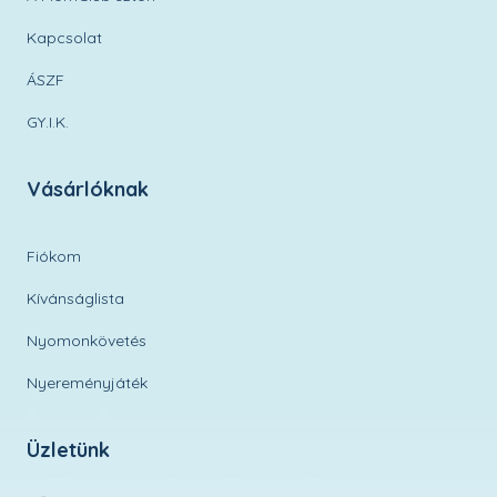
Kapcsolat
ÁSZF
GY.I.K.
Vásárlóknak
Fiókom
Kívánságlista
Nyomonkövetés
Nyereményjáték
Üzletünk