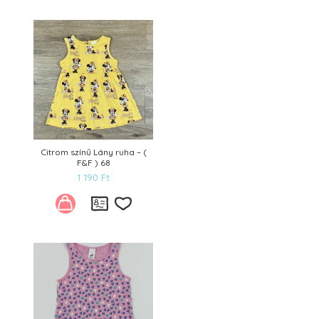
Kívánságlistára
Citrom színű Lány ruha – (
F&F ) 68
1 190
Ft
Kívánságlistára