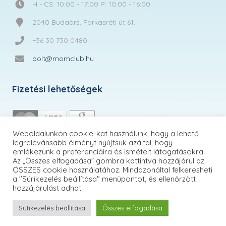
H - CS: 10:00 - 17:00 P: 10:00 - 16:00
2040 Budaörs, Farkasréti út 61.
+36 30 730 0480
bolt@momclub.hu
Fizetési lehetőségek
Weboldalunkon cookie-kat használunk, hogy a lehető
legrelevánsabb élményt nyújtsuk azáltal, hogy
emlékezünk a preferenciáira és ismételt látogatásokra.
Az „Összes elfogadása” gombra kattintva hozzájárul az
ÖSSZES cookie használatához. Mindazonáltal felkeresheti
a "Sürikezelés beállítása" menüpontot, és ellenőrzött
hozzájárulást adhat.
Sütikezelés beállítása
Összes elfogadása
MomClub.hu | © 2026 Minden jog fenntartva!