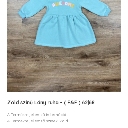
Zöld színű Lány ruha – ( F&F ) 62|68
A Termékre jellemző információ:
A Termékre jellemző színek: Zöld