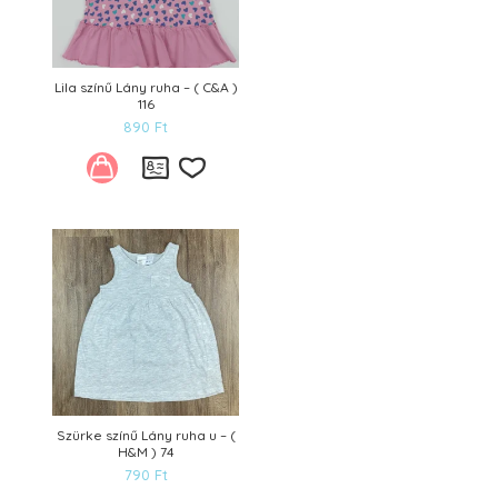
Lila színű Lány ruha – ( C&A )
116
890
Ft
Kívánságlistára
Szürke színű Lány ruha u – (
H&M ) 74
790
Ft