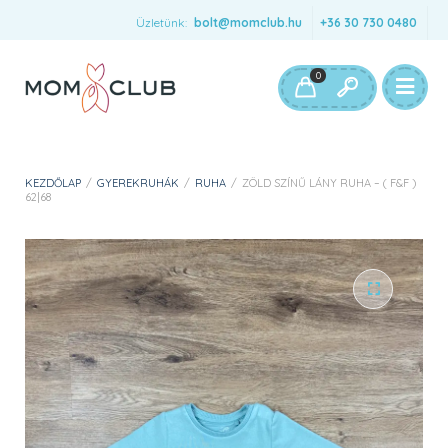
Üzletünk:
bolt@momclub.hu
+36 30 730 0480
0
KEZDŐLAP
/
GYEREKRUHÁK
/
RUHA
/
ZÖLD SZÍNŰ LÁNY RUHA – ( F&F )
62|68