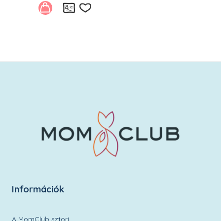
Kívánságlistára
Információk
A MomClub sztori