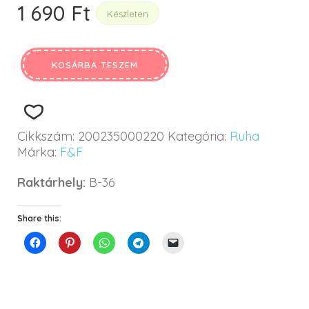
1 690
Ft
Készleten
KOSÁRBA TESZEM
Cikkszám:
200235000220
Kategória:
Ruha
Márka:
F&F
Raktárhely:
B-36
Share this: