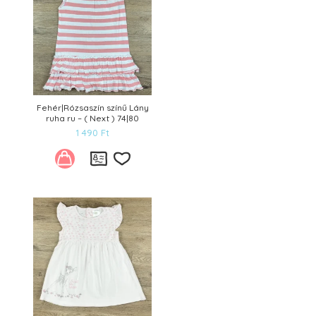
Fehér|Rózsaszín színű Lány
ruha ru – ( Next ) 74|80
1 490
Ft
Kívánságlistára