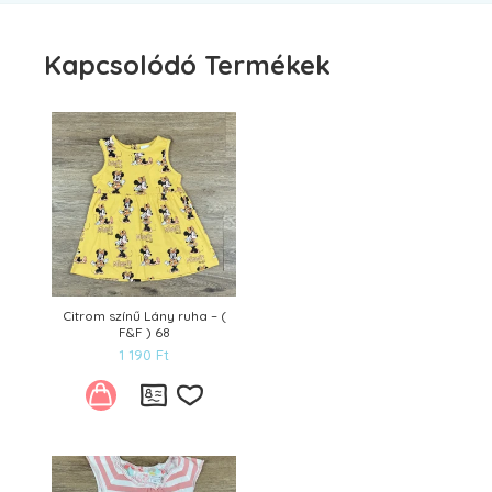
Kapcsolódó Termékek
Citrom színű Lány ruha – (
F&F ) 68
1 190
Ft
Kívánságlistára