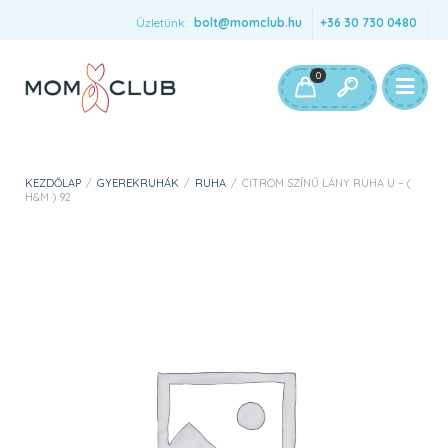
Üzletünk:
bolt@momclub.hu
+36 30 730 0480
0
KEZDŐLAP
/
GYEREKRUHÁK
/
RUHA
/
CITROM SZÍNŰ LÁNY RUHA U – (
H&M ) 92