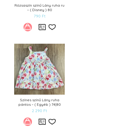
Rózsaszín színű Lány ruha ru
– ( Disney ) 80
790
Ft
Kívánságlistára
Színes színű Lány ruha
pántos – ( Egyéb ) 74|80
2 290
Ft