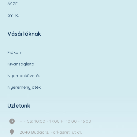
ÁSZF
GY.I.K.
Vásárlóknak
Fiókom
Kívánságlista
Nyomonkövetés
Nyereményjáték
Üzletünk
H - CS: 10:00 - 17:00 P: 10:00 - 16:00
2040 Budaörs, Farkasréti út 61.