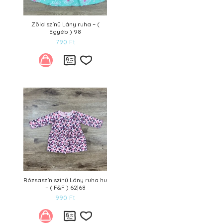
Zöld színű Lány ruha – (
Egyéb ) 98
790
Ft
Kívánságlistára
Rózsaszín színű Lány ruha hu
– ( F&F ) 62|68
990
Ft