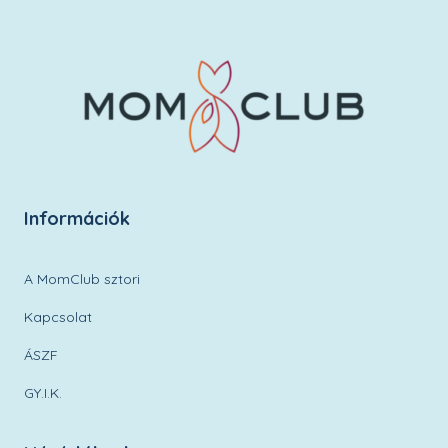
Információk
A MomClub sztori
Kapcsolat
ÁSZF
GY.I.K.