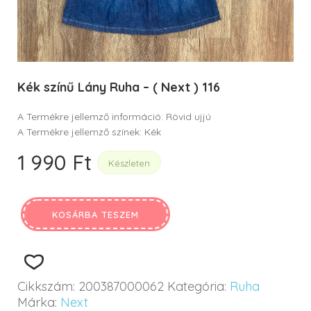
Kék színű Lány Ruha – ( Next ) 116
A Termékre jellemző információ: Rövid ujjú
A Termékre jellemző színek: Kék
1 990
Ft
Készleten
KOSÁRBA TESZEM
Cikkszám:
200387000062
Kategória:
Ruha
Márka:
Next