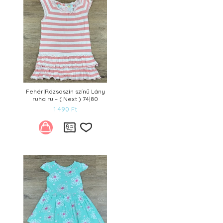
Fehér|Rózsaszín színű Lány
ruha ru – ( Next ) 74|80
1 490
Ft
Kívánságlistára