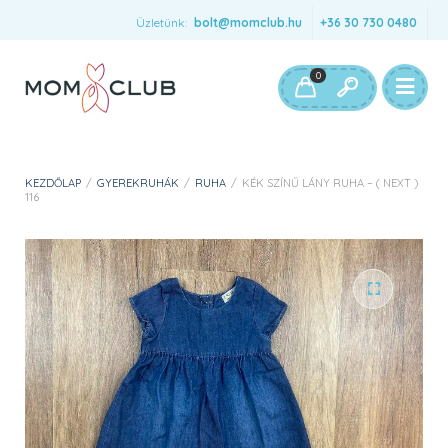
Üzletünk:
bolt@momclub.hu
+36 30 730 0480
0
KEZDŐLAP
/
GYEREKRUHÁK
/
RUHA
/
KÉK SZÍNŰ LÁNY RUHA – ( NEXT )
116