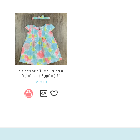
Kívánságlistára
Színes színű Lány ruha u
fejpánt – ( Egyéb ) 74
990
Ft
Kívánságlistára