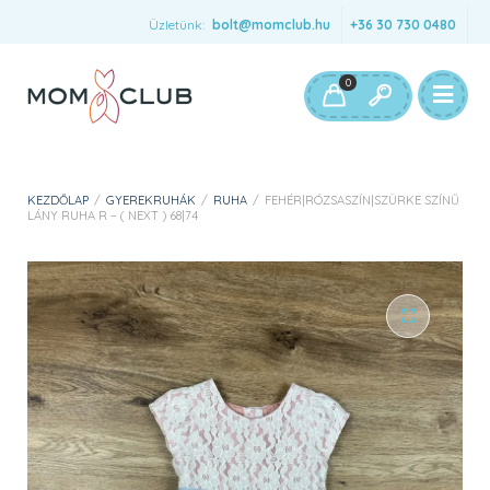
Üzletünk:
bolt@momclub.hu
+36 30 730 0480
0
KEZDŐLAP
/
GYEREKRUHÁK
/
RUHA
/
FEHÉR|RÓZSASZÍN|SZÜRKE SZÍNŰ
LÁNY RUHA R – ( NEXT ) 68|74