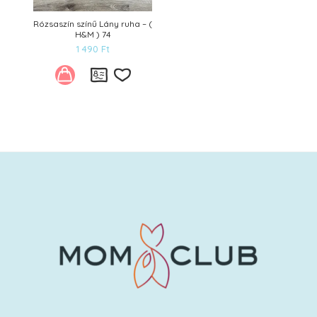
Rózsaszín színű Lány ruha – (
H&M ) 74
1 490
Ft
Kívánságlistára