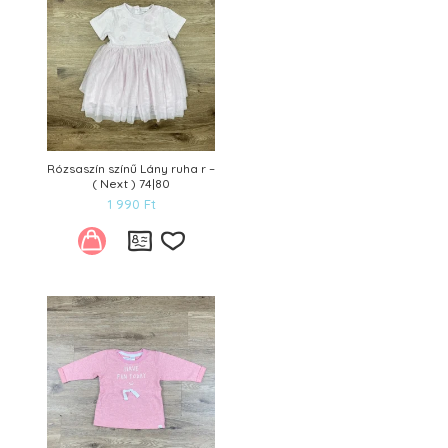
Rózsaszín színű Lány ruha r –
( Next ) 74|80
1 990
Ft
Kívánságlistára