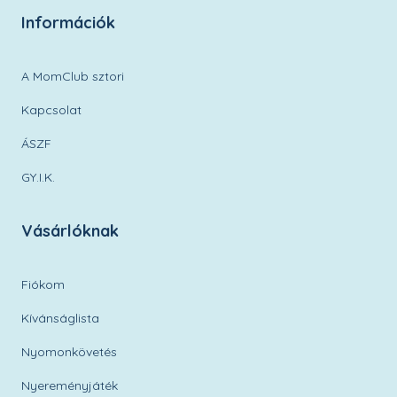
Információk
A MomClub sztori
Kapcsolat
ÁSZF
GY.I.K.
Vásárlóknak
Fiókom
Kívánságlista
Nyomonkövetés
Nyereményjáték