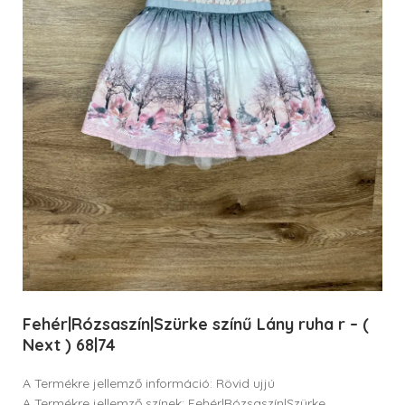
Fehér|Rózsaszín|Szürke színű Lány ruha r – (
Next ) 68|74
A Termékre jellemző információ: Rövid ujjú
A Termékre jellemző színek: Fehér|Rózsaszín|Szürke