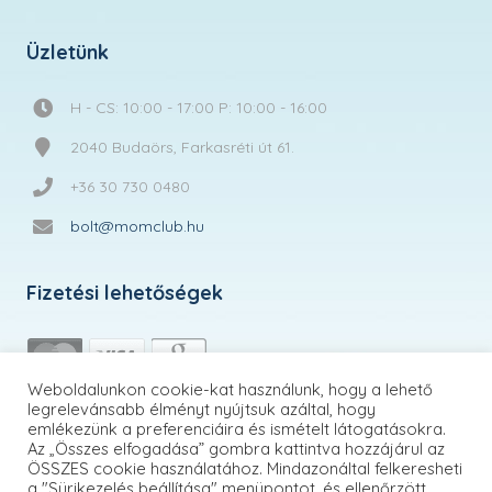
Üzletünk
H - CS: 10:00 - 17:00 P: 10:00 - 16:00
2040 Budaörs, Farkasréti út 61.
+36 30 730 0480
bolt@momclub.hu
Fizetési lehetőségek
Weboldalunkon cookie-kat használunk, hogy a lehető
legrelevánsabb élményt nyújtsuk azáltal, hogy
emlékezünk a preferenciáira és ismételt látogatásokra.
Az „Összes elfogadása” gombra kattintva hozzájárul az
ÖSSZES cookie használatához. Mindazonáltal felkeresheti
a "Sürikezelés beállítása" menüpontot, és ellenőrzött