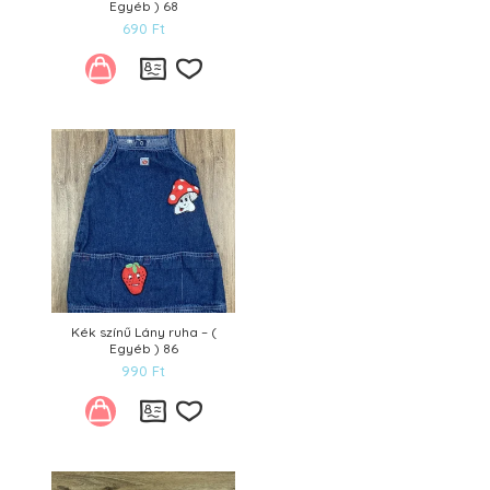
Egyéb ) 68
690
Ft
Kívánságlistára
Kék színű Lány ruha – (
Egyéb ) 86
990
Ft
Kívánságlistára