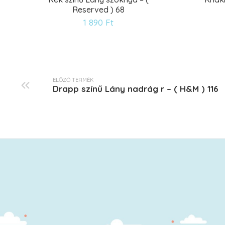
Reserved ) 68
Kívánságlistára
1 890
Ft
ELŐZŐ TERMÉK
Drapp színű Lány nadrág r – ( H&M ) 116