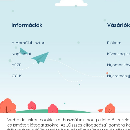
Információk
Vásárló
A MomClub sztori
Fiókom
Kapcsolat
Kívánságlis
ÁSZF
Nyomonköv
GY.I.K.
Nyereményj
Weboldalunkon cookie-kat használunk, hogy a lehető legrele
és ismételt látogatásokra. Az „Összes elfogadása” gombra ka