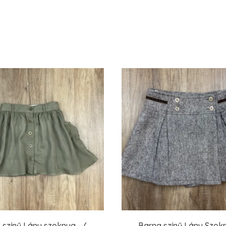
 színű Lány szoknya – (
Barna színű Lány Szokn