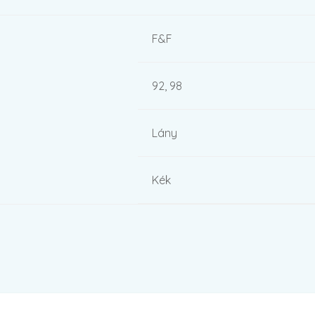
F&F
92, 98
Lány
Kék