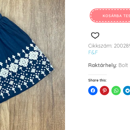
KOSÁRBA TE
Cikkszám:
20028
F&F
Raktárhely:
Bolt
Share this: