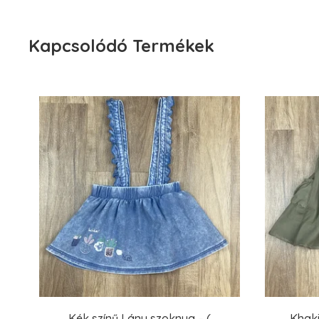
Kapcsolódó Termékek
Kék színű Lány szoknya – (
Khaki