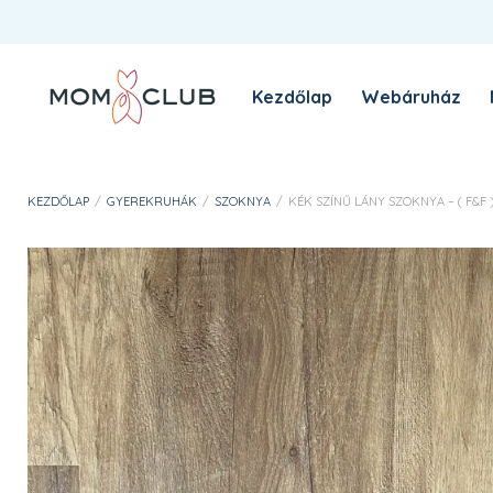
Kezdőlap
Webáruház
A MomClub sztori
Blog
KEZDŐLAP
/
GYEREKRUHÁK
/
SZOKNYA
/
KÉK SZÍNŰ LÁNY SZOKNYA – ( F&F )