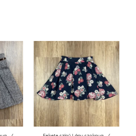
ya – (
Fekete színű Lány szoknya – (