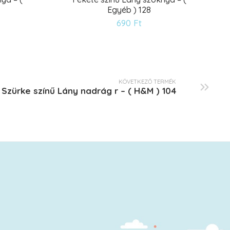
Egyéb ) 128
ánságlistára
Kívánságlistár
690
Ft
KÖVETKEZŐ TERMÉK
Szürke színű Lány nadrág r – ( H&M ) 104