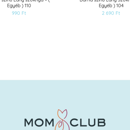
Egyéb ) 110
Egyéb ) 104
Kívánságlistára
Kív
990
Ft
2 690
Ft