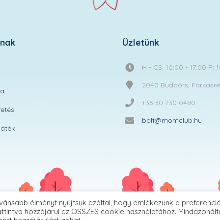
knak
Üzletünk
H - CS: 10:00 - 17:00 P: 
2040 Budaörs, Farkasréti
ta
+36 30 730 0480
etés
bolt@momclub.hu
áték
vánsabb élményt nyújtsuk azáltal, hogy emlékezünk a preferenciá
ttintva hozzájárul az ÖSSZES cookie használatához. Mindazonált