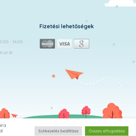
Fizetési lehetőségek
10:00 - 16:00
 út 61.
ira
MomClub.hu | © 2026 Minden jog fenntartva!
al
Sütikezelés beállítása
Összes elfogadása