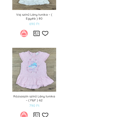
Vaj színű Lány tunika – (
Egyéb ) 80
690
Ft
Kívánságlistára
Rózsaszín színű Lány tunika
– ( F&F ) 62
790
Ft