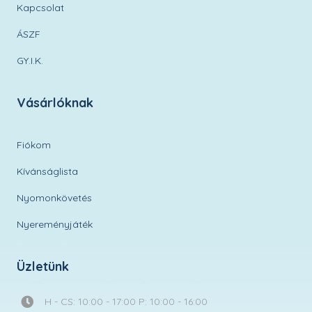
Kapcsolat
ÁSZF
GY.I.K.
Vásárlóknak
Fiókom
Kívánságlista
Nyomonkövetés
Nyereményjáték
Üzletünk
H - CS: 10:00 - 17:00 P: 10:00 - 16:00