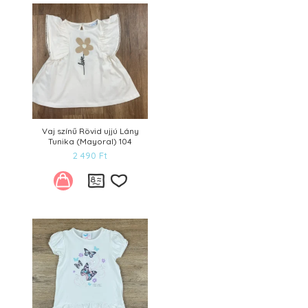
Kívánságlistára
Vaj színű Rövid ujjú Lány
Tunika (Mayoral) 104
2 490
Ft
Kívánságlistára