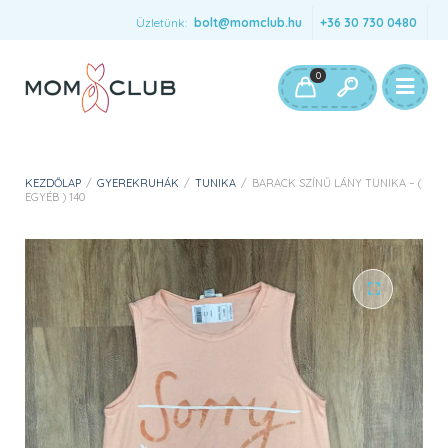
Üzletünk:
bolt@momclub.hu
+36 30 730 0480
0
KEZDŐLAP
/
GYEREKRUHÁK
/
TUNIKA
/
BARACK SZÍNŰ LÁNY TUNIKA – (
EGYÉB ) 140