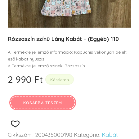
Rózsaszín színű Lány Kabát – (Egyéb) 110
A Termékre jellemző információ: Kapucnis vékonyan bélelt
eső kabát nyuszis
A Termékre jellemző színek: Rózsaszín
2 990
Ft
Készleten
KOSÁRBA TESZEM
Cikkszám:
200435000198
Kategória:
Kabát