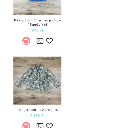
Kék színű Fiú farmer jacky –
( Egyéb ) 68
990
Ft
Kívánságlistára
Lány kabát – ( Zara ) 116
2 990
Ft