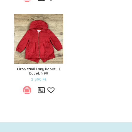
Kívánságlistára
Piros színű Lány kabát – (
Egyéb ) 98
2 590
Ft
Kívánságlistára