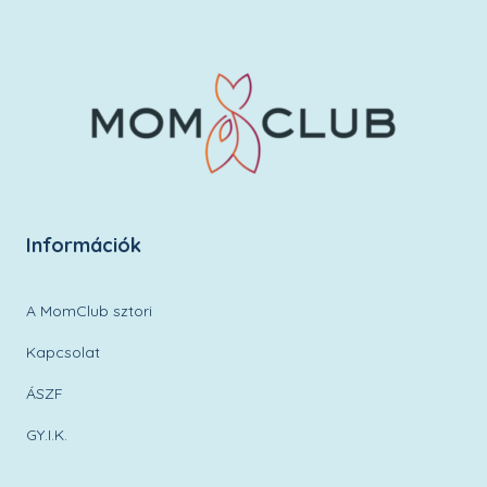
Információk
A MomClub sztori
Kapcsolat
ÁSZF
GY.I.K.