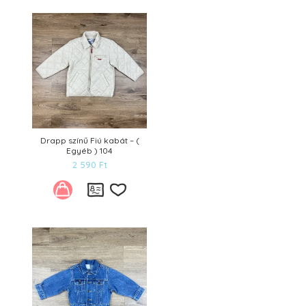
Drapp színű Fiú kabát – (
Egyéb ) 104
2 590
Ft
Kívánságlistára