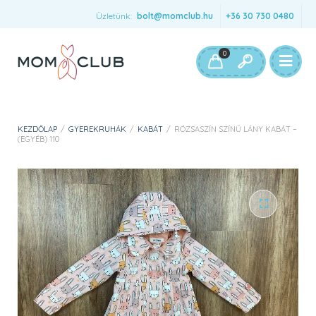
Üzletünk:
bolt@momclub.hu
+36 30 730 0480
0
KEZDŐLAP
/
GYEREKRUHÁK
/
KABÁT
/
RÓZSASZÍN SZÍNŰ LÁNY KABÁT –
(EGYÉB) 110