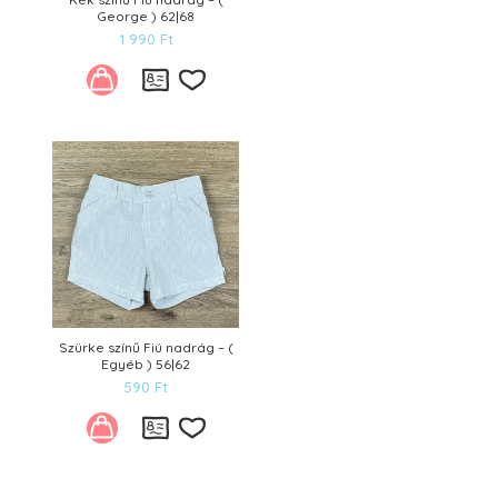
George ) 62|68
1 990
Ft
Kívánságlistára
Szürke színű Fiú nadrág – (
Egyéb ) 56|62
590
Ft
Kívánságlistára