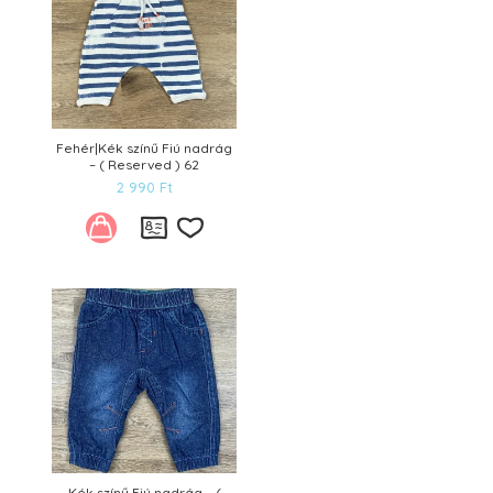
Fehér|Kék színű Fiú nadrág
– ( Reserved ) 62
2 990
Ft
Kívánságlistára
Kék színű Fiú nadrág – (