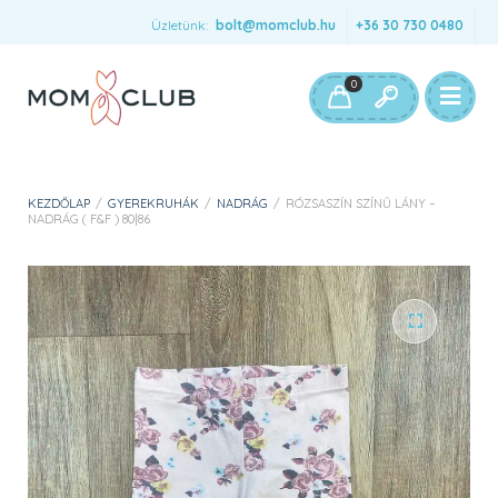
Üzletünk:
bolt@momclub.hu
+36 30 730 0480
0
KEZDŐLAP
/
GYEREKRUHÁK
/
NADRÁG
/
RÓZSASZÍN SZÍNŰ LÁNY –
NADRÁG ( F&F ) 80|86