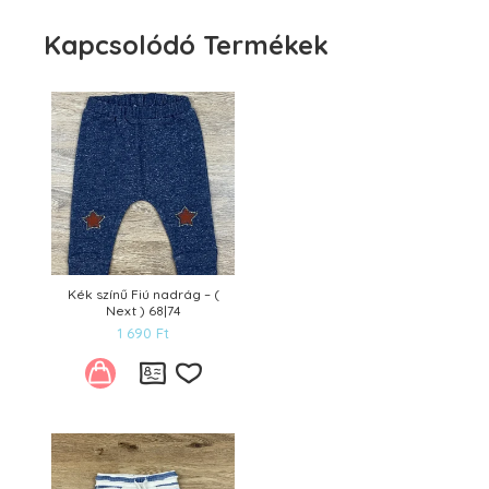
Kapcsolódó Termékek
Kék színű Fiú nadrág – (
Next ) 68|74
1 690
Ft
Kívánságlistára