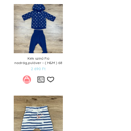
Kívánságlistára
Kék színű Fiú
nadrág,pulóver – ( H&M ) 68
2 690
Ft
Kívánságlistára