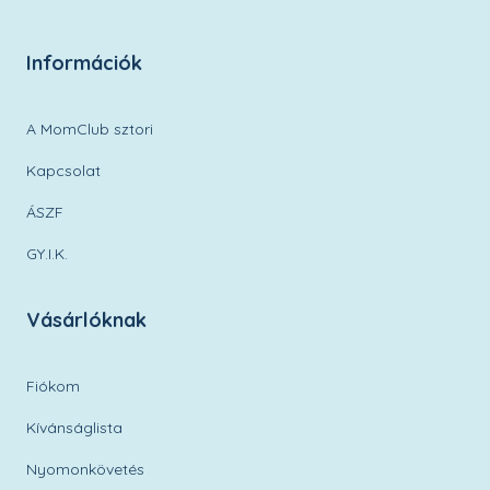
Információk
A MomClub sztori
Kapcsolat
ÁSZF
GY.I.K.
Vásárlóknak
Fiókom
Kívánságlista
Nyomonkövetés