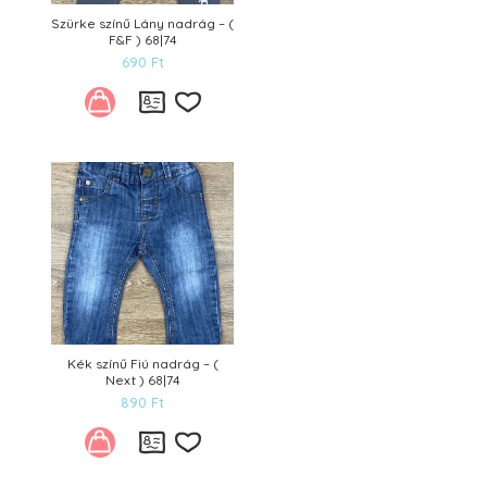
Szürke színű Lány nadrág – (
F&F ) 68|74
690
Ft
Kívánságlistára
Kék színű Fiú nadrág – (
Next ) 68|74
890
Ft