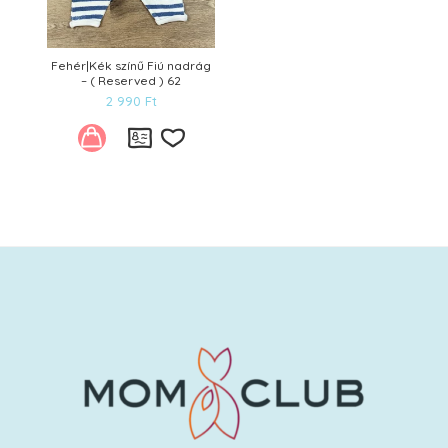
Fehér|Kék színű Fiú nadrág
– ( Reserved ) 62
2 990
Ft
Kívánságlistára