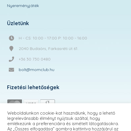
Nyereményjáték
Üzletünk
H - CS: 10:00 - 17:00 P: 10:00 - 16:00
2040 Budaörs, Farkasréti út 61.
+36 30 730 0480
bolt@momclub.hu
Fizetési lehetőségek
Weboldalunkon cookie-kat használunk, hogy a lehető
legrelevánsabb élményt nyújtsuk azáltal, hogy
emlékezünk a preferenciáira és ismételt látogatásokra.
Az „Összes elfogadása” gombra kattintva hozzájárul az