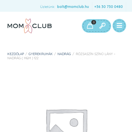
Üzletünk:
bolt@momclub.hu
+36 30 730 0480
0
KEZDŐLAP
/
GYEREKRUHÁK
/
NADRÁG
/
RÓZSASZÍN SZÍNŰ LÁNY –
NADRÁG ( H&M ) 122