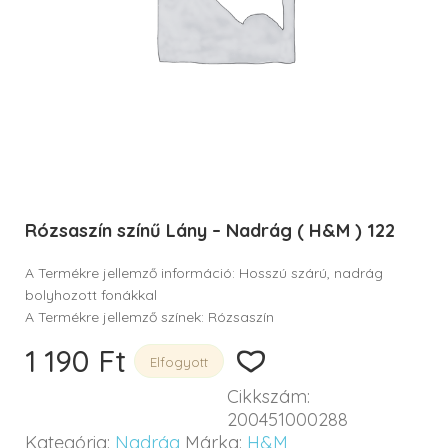
Rózsaszín színű Lány – Nadrág ( H&M ) 122
A Termékre jellemző információ: Hosszú szárú, nadrág
bolyhozott fonákkal
A Termékre jellemző színek: Rózsaszín
1 190
Ft
Elfogyott
Cikkszám:
200451000288
Kategória:
Nadrág
Márka:
H&M