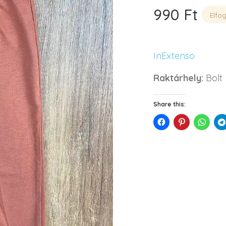
990
Ft
Elfo
InExtenso
Raktárhely:
Bolt
Share this: