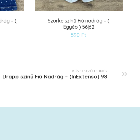
rág – (
Szürke színű Fiú nadrág – (
Egyéb ) 56|62
ánságlistára
Kívánságlistár
590
Ft
KÖVETKEZŐ TERMÉK
Drapp színű Fiú Nadrág – (InExtenso) 98