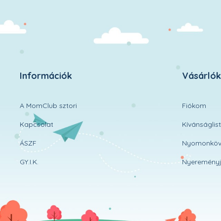
Információk
Vásárló
A MomClub sztori
Fiókom
Kapcsolat
Kívánságlis
ÁSZF
Nyomonköv
GY.I.K.
Nyereményj