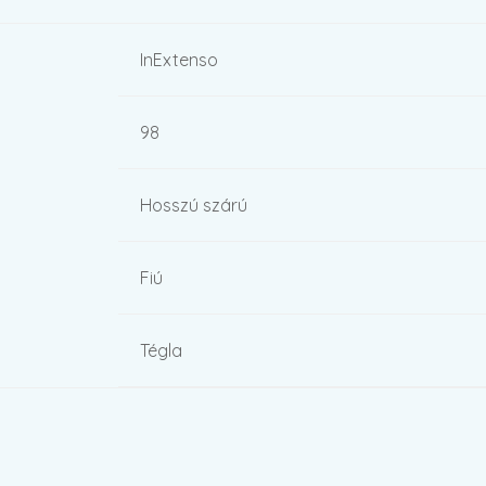
InExtenso
98
Hosszú szárú
Fiú
Tégla