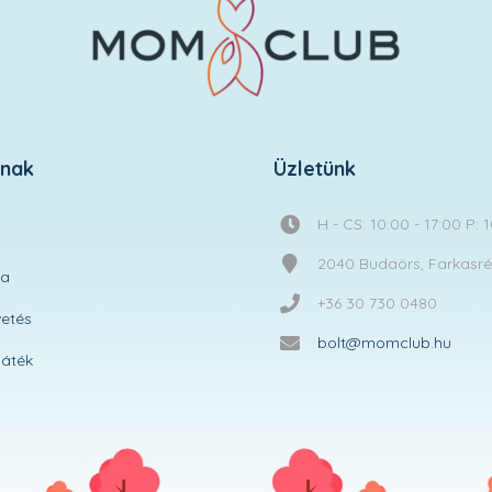
knak
Üzletünk
H - CS: 10:00 - 17:00 P: 
2040 Budaörs, Farkasréti
ta
+36 30 730 0480
etés
bolt@momclub.hu
áték