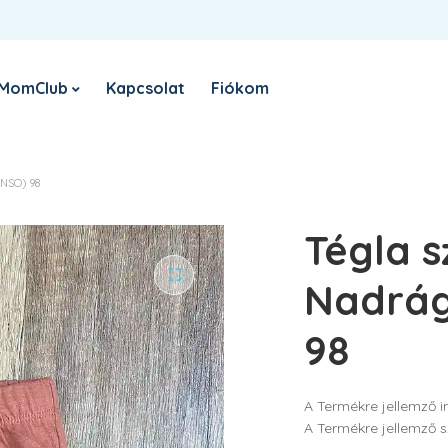
Belépés
Register
Sign in with Google
E-
MomClub
Kapcsolat
Fiókom
KÖTELEZŐ
FELHASZNÁLÓNÉV VAGY EMAIL CÍM
*
Nyereményjáték
R
NSO) 98
el
KÖTELEZŐ
JELSZÓ
*
Tégla s
Sz
sz
ho
Nadrág
tá
EMLÉKEZZ RÁM
98
BELÉPÉS
A Termékre jellemző 
Elfelejtett jelszó?
A Termékre jellemző s