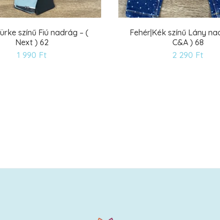
ürke színű Fiú nadrág – (
Fehér|Kék színű Lány nad
Next ) 62
C&A ) 68
Kívánságlistára
Kív
1 990
Ft
2 290
Ft