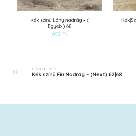
Kék színű Lány nadrág – (
Kék|Sz
Egyéb ) 68
Kívánságlistára
690
Ft
ELŐZŐ TERMÉK
Kék színű Fiú Nadrág – (Next) 62|68