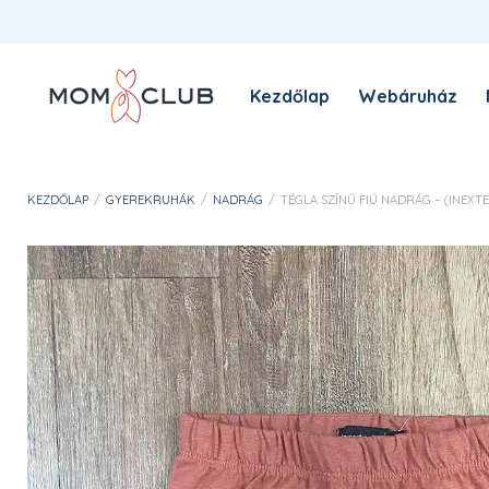
Kezdőlap
Webáruház
A MomClub sztori
Blog
KEZDŐLAP
/
GYEREKRUHÁK
/
NADRÁG
/
TÉGLA SZÍNŰ FIÚ NADRÁG – (INEXTE