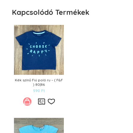
Kapcsolódó Termékek
Kék színű Fiú poló ru – ( F&F
) 80|86
590
Ft
Kívánságlistára