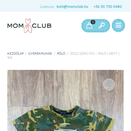
Üzletünk:
bolt@momclub.hu
+36 30 730 0480
0
KEZDŐLAP
/
GYEREKRUHÁK
/
PÓLÓ
/
ZÖLD SZÍNŰ FIÚ – PÓLÓ ( NEXT )
104