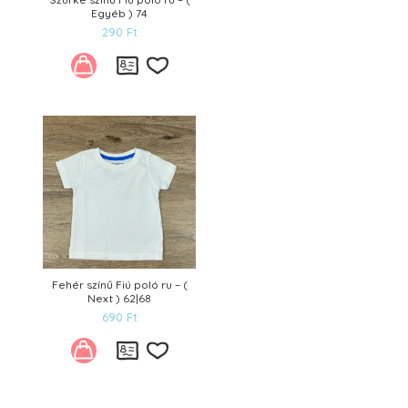
Egyéb ) 74
290
Ft
Kívánságlistára
Fehér színű Fiú poló ru – (
Next ) 62|68
690
Ft
Kívánságlistára