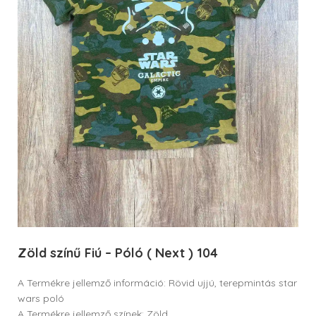
Zöld színű Fiú – Póló ( Next ) 104
A Termékre jellemző információ: Rövid ujjú, terepmintás star
wars poló
A Termékre jellemző színek: Zöld