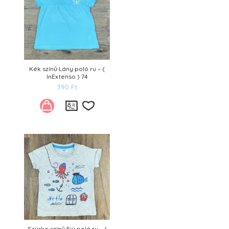
Kék színű Lány poló ru – (
InExtenso ) 74
390
Ft
Kívánságlistára
Szürke színű Fiú poló ru – (