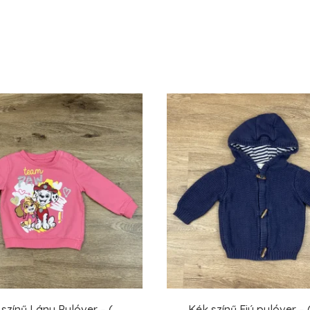
 színű Lány Pulóver – (
Kék színű Fiú pulóver – 