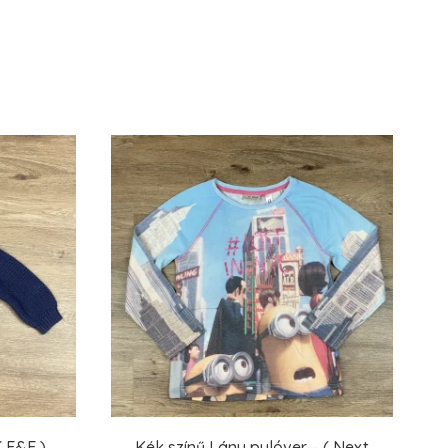
( F&F )
Kék színű Lány pulóver – ( Next