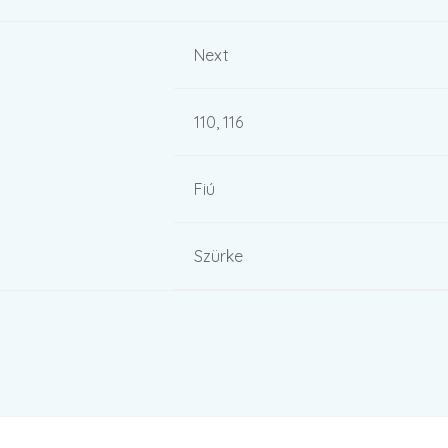
Next
110, 116
Fiú
Szürke