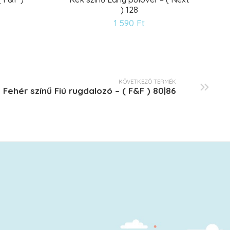
) 128
ánságlistára
Kívánságlistár
1 590
Ft
KÖVETKEZŐ TERMÉK
Fehér színű Fiú rugdalozó – ( F&F ) 80|86