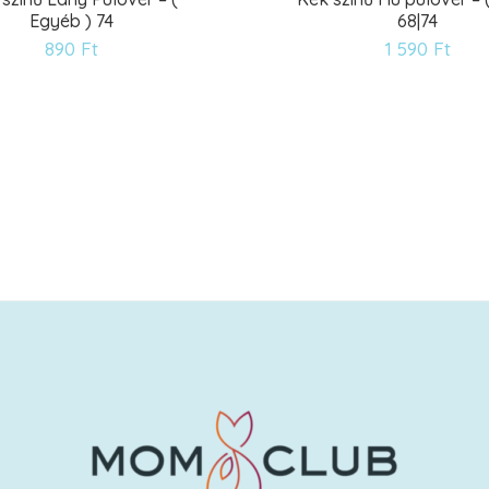
Egyéb ) 74
68|74
Kívánságlistára
Kív
890
Ft
1 590
Ft