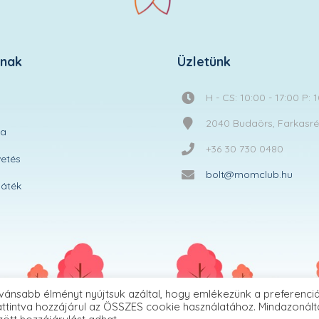
knak
Üzletünk
H - CS: 10:00 - 17:00 P: 
2040 Budaörs, Farkasréti
ta
+36 30 730 0480
etés
bolt@momclub.hu
áték
vánsabb élményt nyújtsuk azáltal, hogy emlékezünk a preferenciá
ttintva hozzájárul az ÖSSZES cookie használatához. Mindazonált