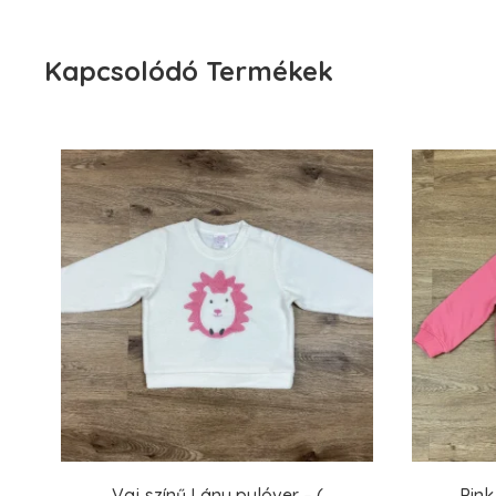
Kapcsolódó Termékek
Vaj színű Lány pulóver – (
Pink