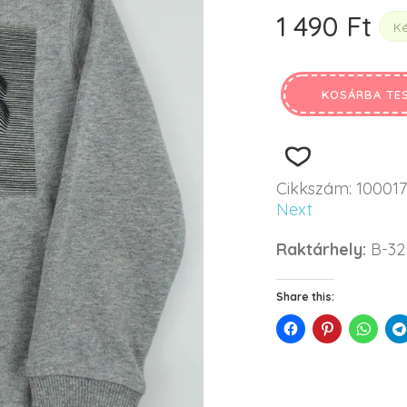
1 490
Ft
Ké
KOSÁRBA TE
Cikkszám:
10001
Next
Raktárhely:
B-32
Share this: