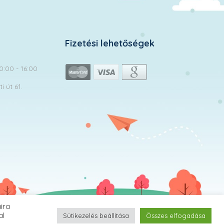
Fizetési lehetőségek
10:00 - 16:00
 út 61.
ira
MomClub.hu | © 2026 Minden jog fenntartva!
al
Sütikezelés beállítása
Összes elfogadása