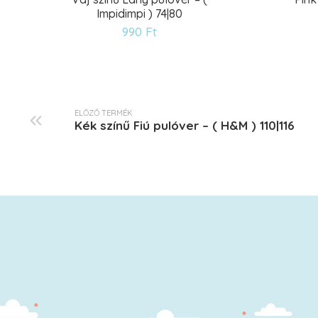
Impidimpi ) 74|80
Kívánságlistára
990
Ft
ELŐZŐ TERMÉK
Kék színű Fiú pulóver – ( H&M ) 110|116