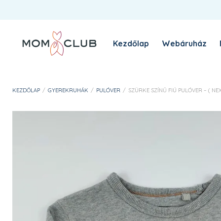
Kezdőlap
Webáruház
A MomClub sztori
Blog
KEZDŐLAP
/
GYEREKRUHÁK
/
PULÓVER
/
SZÜRKE SZÍNŰ FIÚ PULÓVER – ( NEXT 