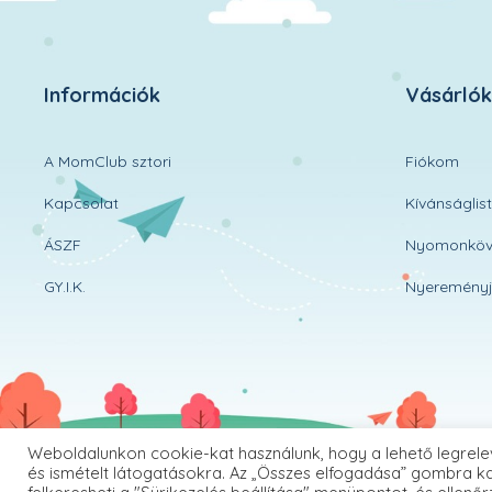
Információk
Vásárló
A MomClub sztori
Fiókom
Kapcsolat
Kívánságlis
ÁSZF
Nyomonköv
GY.I.K.
Nyereményj
Weboldalunkon cookie-kat használunk, hogy a lehető legrele
és ismételt látogatásokra. Az „Összes elfogadása” gombra ka