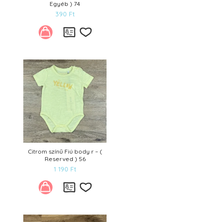
Egyéb ) 74
390
Ft
Kívánságlistára
Citrom színű Fiú body r – (
Reserved ) 56
1 190
Ft
Kívánságlistára