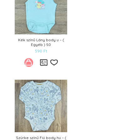
Kék színű Lány body u – (
Egyéb ) 50
590
Ft
Kívánságlistára
Szürke színű Fiú body hu – (