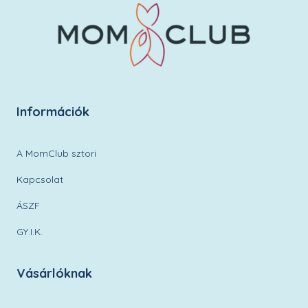
Információk
A MomClub sztori
Kapcsolat
ÁSZF
GY.I.K.
Vásárlóknak