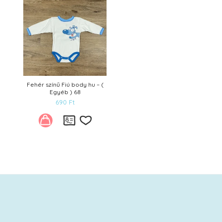
Fehér színű Fiú body hu – (
Egyéb ) 68
690
Ft
Kívánságlistára