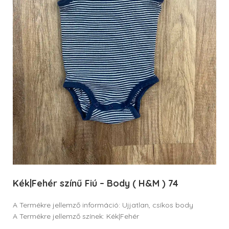
Kék|Fehér színű Fiú – Body ( H&M ) 74
A Termékre jellemző információ: Ujjatlan, csíkos body
A Termékre jellemző színek: Kék|Fehér