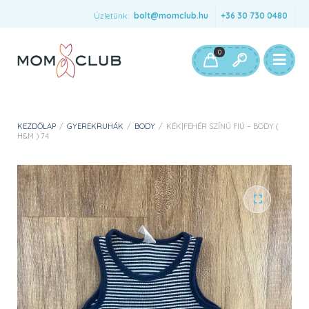
Üzletünk:
bolt@momclub.hu
+36 30 730 0480
0
KEZDŐLAP
/
GYEREKRUHÁK
/
BODY
/
KÉK|FEHÉR SZÍNŰ FIÚ – BODY (
H&M ) 74