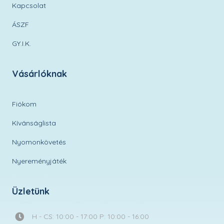
Kapcsolat
ÁSZF
GY.I.K.
Vásárlóknak
Fiókom
Kívánságlista
Nyomonkövetés
Nyereményjáték
Üzletünk
H - CS: 10:00 - 17:00 P: 10:00 - 16:00