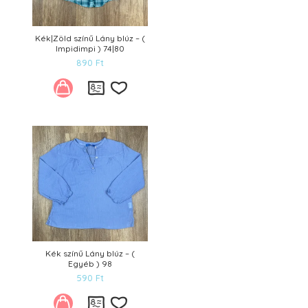
Kék|Zöld színű Lány blúz – (
Impidimpi ) 74|80
890
Ft
Kívánságlistára
Kék színű Lány blúz – (
Egyéb ) 98
590
Ft