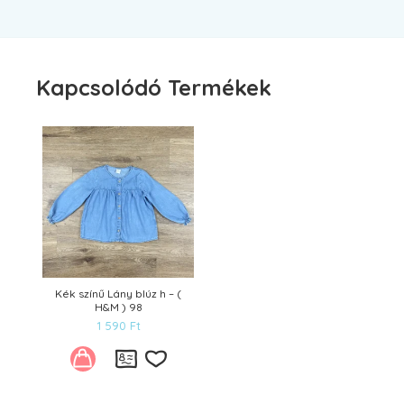
Kapcsolódó Termékek
Kék színű Lány blúz h – (
H&M ) 98
1 590
Ft