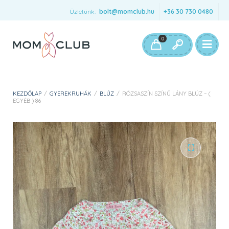
Üzletünk:
bolt@momclub.hu
+36 30 730 0480
0
KEZDŐLAP
/
GYEREKRUHÁK
/
BLÚZ
/
RÓZSASZÍN SZÍNŰ LÁNY BLÚZ – (
EGYÉB ) 86