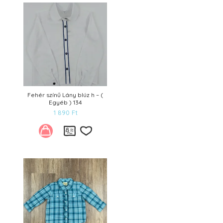
Kívánságlistára
Fehér színű Lány blúz h – (
Egyéb ) 134
1 890
Ft
Kívánságlistára