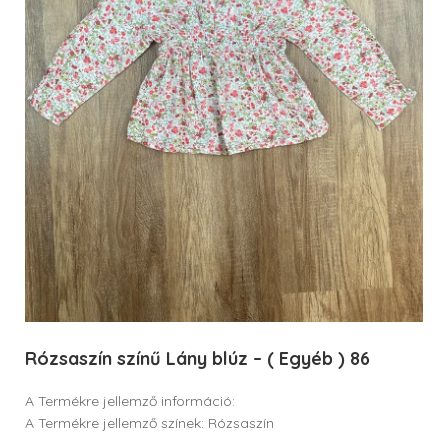
Rózsaszín színű Lány blúz – ( Egyéb ) 86
A Termékre jellemző információ:
A Termékre jellemző színek: Rózsaszín