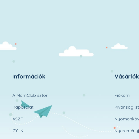
Információk
Vásárló
A MomClub sztori
Fiókom
Kapcsolat
Kívánságlis
ÁSZF
Nyomonköv
GY.I.K.
Nyereményj