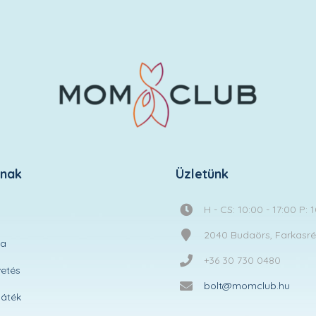
knak
Üzletünk
H - CS: 10:00 - 17:00 P: 
2040 Budaörs, Farkasréti
ta
+36 30 730 0480
etés
bolt@momclub.hu
áték