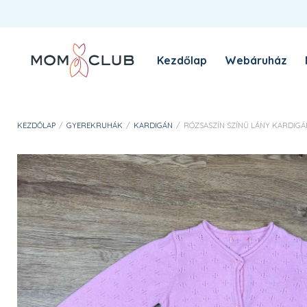
Kezdőlap
Webáruház
A MomClub sztori
Blog
KEZDŐLAP
/
GYEREKRUHÁK
/
KARDIGÁN
/
RÓZSASZÍN SZÍNŰ LÁNY KARDIGÁN 