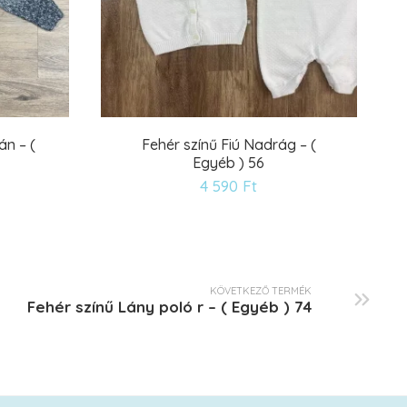
án – (
Fehér színű Fiú Nadrág – (
Egyéb ) 56
ánságlistára
Kívánságlistár
4 590
Ft
KÖVETKEZŐ TERMÉK
Fehér színű Lány poló r – ( Egyéb ) 74