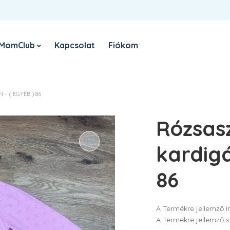
Belépés
Register
Sign in with Google
E-
MomClub
Kapcsolat
Fiókom
KÖTELEZŐ
FELHASZNÁLÓNÉV VAGY EMAIL CÍM
*
Nyereményjáték
R
– ( EGYÉB ) 86
el
KÖTELEZŐ
JELSZÓ
*
Rózsasz
Sz
sz
ho
kardigá
tá
EMLÉKEZZ RÁM
86
BELÉPÉS
A Termékre jellemző i
Elfelejtett jelszó?
A Termékre jellemző s