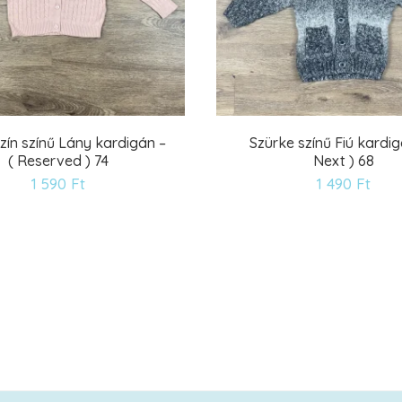
ín színű Lány kardigán –
Szürke színű Fiú kardig
( Reserved ) 74
Next ) 68
Kívánságlistára
Kív
1 590
Ft
1 490
Ft