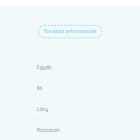
További információk
Egyéb
86
Lány
Rózsaszín