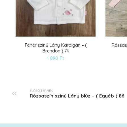
Fehér színű Lány Kardigán – (
Rózsasz
Brendon ) 74
Kívánságlistára
1 890
Ft
ELŐZŐ TERMÉK
Rózsaszín színű Lány blúz – ( Egyéb ) 86