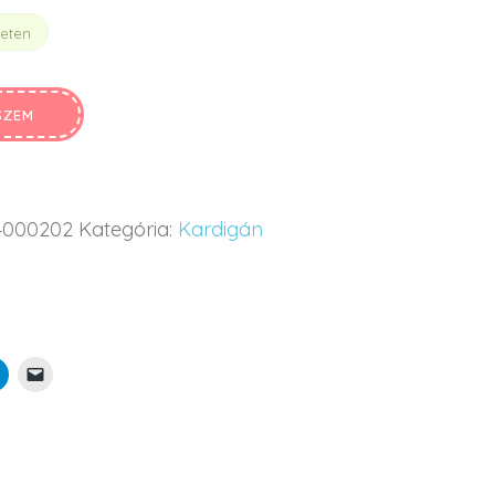
leten
SZEM
4000202
Kategória:
Kardigán