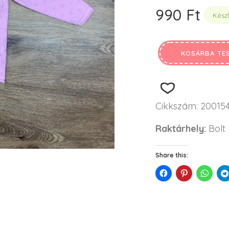
990
Ft
Kész
KOSÁRBA TE
Cikkszám:
20015
Raktárhely:
Bolt
Share this: