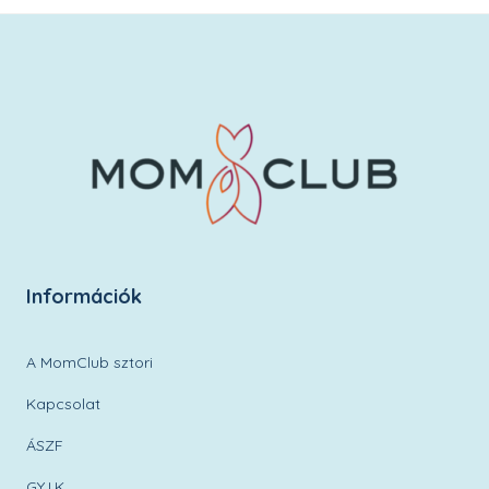
Információk
A MomClub sztori
Kapcsolat
ÁSZF
GY.I.K.