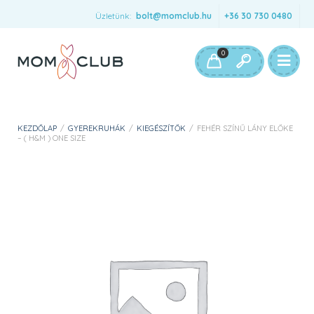
Üzletünk:
bolt@momclub.hu
+36 30 730 0480
0
KEZDŐLAP
/
GYEREKRUHÁK
/
KIEGÉSZÍTŐK
/
FEHÉR SZÍNŰ LÁNY ELŐKE
– ( H&M ) ONE SIZE