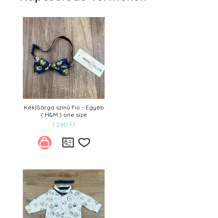
Kék|Sárga színű Fiú – Egyéb
( H&M ) one size
1 290
Ft
Kívánságlistára