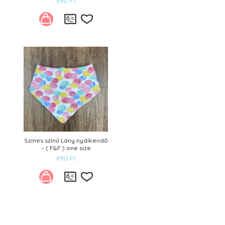
590
Ft
Kívánságlistára
Színes színű Lány nyálkendő
– ( F&F ) one size
490
Ft
Kívánságlistára