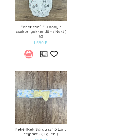
Fehér színű Fiú body h
csokornyakkendő – ( Next )
62
1 590
Ft
Kívánságlistára
Fehér|Kék|Sárga színű Lány
fejpánt – ( Egyéb )