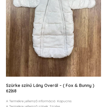
Szürke színű Lány Overál – ( Fox & Bunny )
62|68
A Termékre jellemző információ: Kapucnis
A Termékre jellemző színek: Szürke