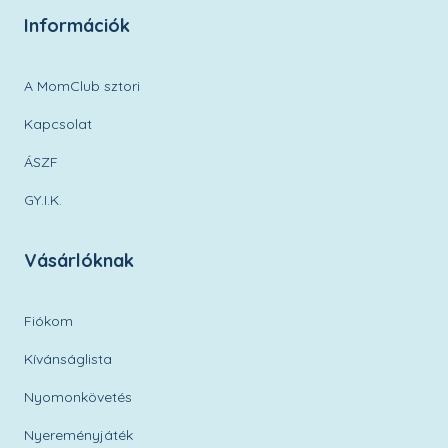
Információk
A MomClub sztori
Kapcsolat
ÁSZF
GY.I.K.
Vásárlóknak
Fiókom
Kívánságlista
Nyomonkövetés
Nyereményjáték