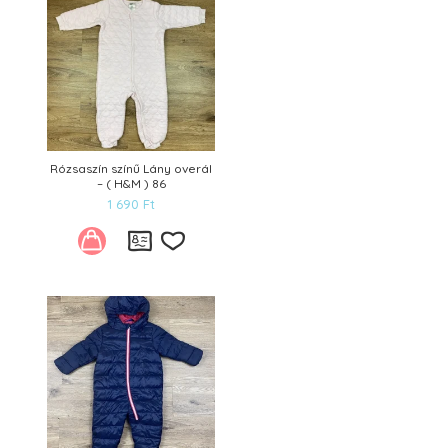
Rózsaszín színű Lány overál
– ( H&M ) 86
1 690
Ft
Kívánságlistára