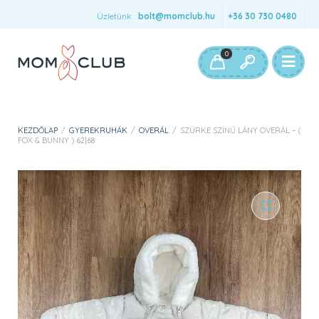
Üzletünk:
bolt@momclub.hu
+36 30 730 0480
0
KEZDŐLAP
/
GYEREKRUHÁK
/
OVERÁL
/
SZÜRKE SZÍNŰ LÁNY OVERÁL – (
FOX & BUNNY ) 62|68