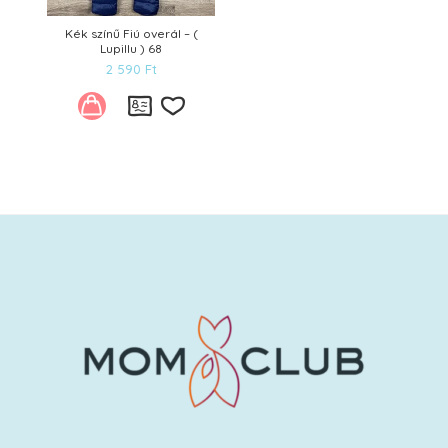
Kék színű Fiú overál – (
Lupillu ) 68
2 590
Ft
Kívánságlistára