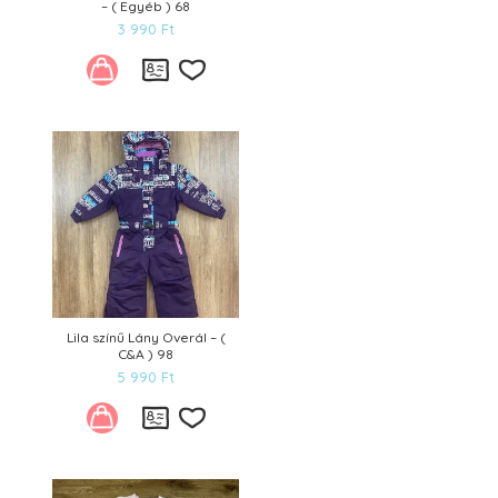
– ( Egyéb ) 68
3 990
Ft
Kívánságlistára
Lila színű Lány Overál – (
C&A ) 98
5 990
Ft
Kívánságlistára