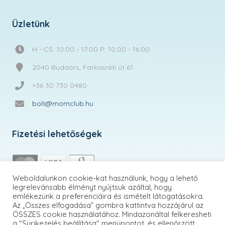
Üzletünk
H - CS: 10:00 - 17:00 P: 10:00 - 16:00
2040 Budaörs, Farkasréti út 61.
+36 30 730 0480
bolt@momclub.hu
Fizetési lehetőségek
Weboldalunkon cookie-kat használunk, hogy a lehető
legrelevánsabb élményt nyújtsuk azáltal, hogy
emlékezünk a preferenciáira és ismételt látogatásokra.
Az „Összes elfogadása” gombra kattintva hozzájárul az
ÖSSZES cookie használatához. Mindazonáltal felkeresheti
a "Sürikezelés beállítása" menüpontot, és ellenőrzött