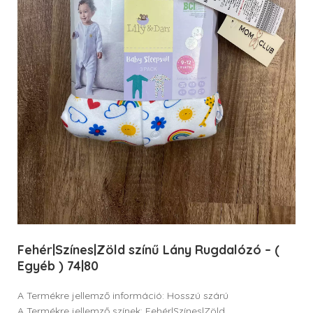
Fehér|Színes|Zöld színű Lány Rugdalózó – (
Egyéb ) 74|80
A Termékre jellemző információ: Hosszú szárú
A Termékre jellemző színek: Fehér|Színes|Zöld