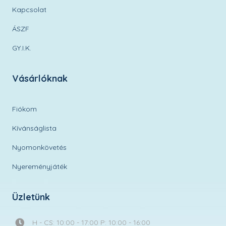
Kapcsolat
ÁSZF
GY.I.K.
Vásárlóknak
Fiókom
Kívánságlista
Nyomonkövetés
Nyereményjáték
Üzletünk
H - CS: 10:00 - 17:00 P: 10:00 - 16:00