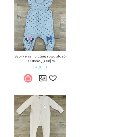
Szürke színű Lány rugdalozó
– ( Disney ) 68|74
1 490
Ft
Kívánságlistára