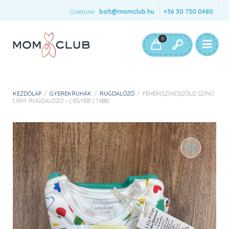
Üzletünk:
bolt@momclub.hu
+36 30 730 0480
0
KEZDŐLAP
/
GYEREKRUHÁK
/
RUGDALÓZÓ
/
FEHÉR|SZÍNES|ZÖLD SZÍNŰ
LÁNY RUGDALÓZÓ – ( EGYÉB ) 74|80