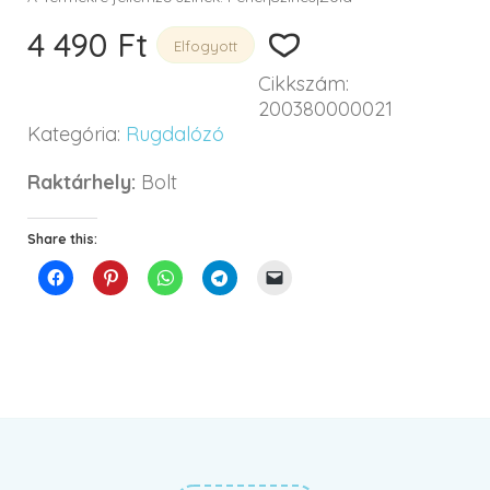
4 490
Ft
Elfogyott
Cikkszám:
200380000021
Kategória:
Rugdalózó
Raktárhely:
Bolt
Share this: