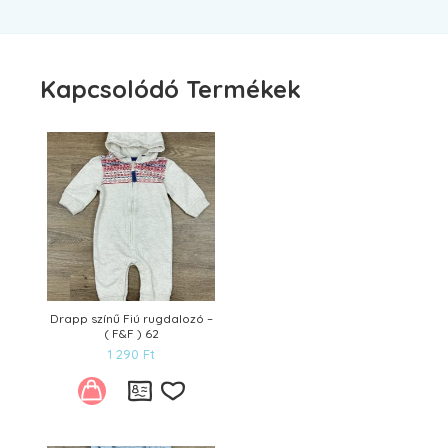
Kapcsolódó Termékek
Drapp színű Fiú rugdalozó –
( F&F ) 62
1 290
Ft
Kívánságlistára