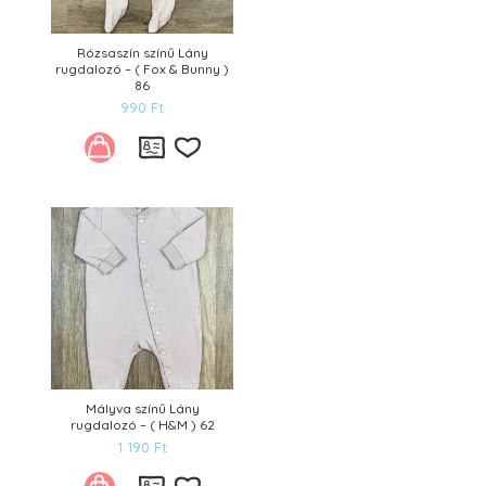
Rózsaszín színű Lány
rugdalozó – ( Fox & Bunny )
86
990
Ft
Kívánságlistára
Mályva színű Lány
rugdalozó – ( H&M ) 62
1 190
Ft