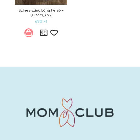
Színes színű Lány Felső –
(Disney) 92
690
Ft
Kívánságlistára