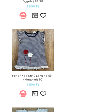
Egyéb ) 92|98
1 890
Ft
Kívánságlistára
Fehér|Kék színű Lány Felső –
(Mayoral) 92
1 590
Ft
Kívánságlistára