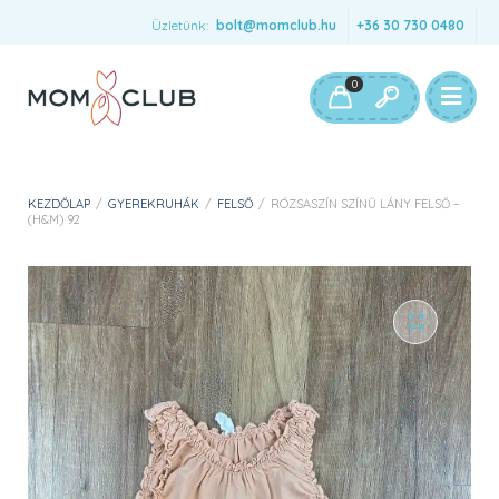
Üzletünk:
bolt@momclub.hu
+36 30 730 0480
0
KEZDŐLAP
/
GYEREKRUHÁK
/
FELSŐ
/
RÓZSASZÍN SZÍNŰ LÁNY FELSŐ –
(H&M) 92