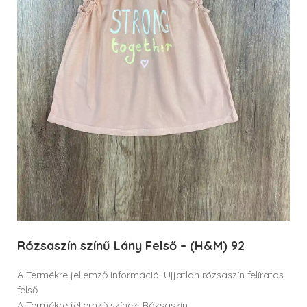
Rózsaszín színű Lány Felső – (H&M) 92
A Termékre jellemző információ: Ujjatlan rózsaszín felíratos
felső
A Termékre jellemző színek: Rózsaszín