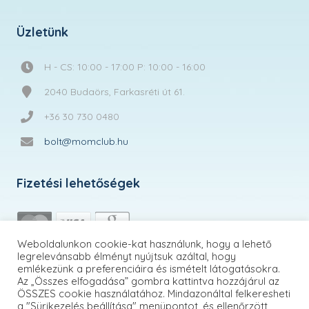
Üzletünk
H - CS: 10:00 - 17:00 P: 10:00 - 16:00
2040 Budaörs, Farkasréti út 61.
+36 30 730 0480
bolt@momclub.hu
Fizetési lehetőségek
Weboldalunkon cookie-kat használunk, hogy a lehető
legrelevánsabb élményt nyújtsuk azáltal, hogy
emlékezünk a preferenciáira és ismételt látogatásokra.
Az „Összes elfogadása” gombra kattintva hozzájárul az
ÖSSZES cookie használatához. Mindazonáltal felkeresheti
a "Sürikezelés beállítása" menüpontot, és ellenőrzött