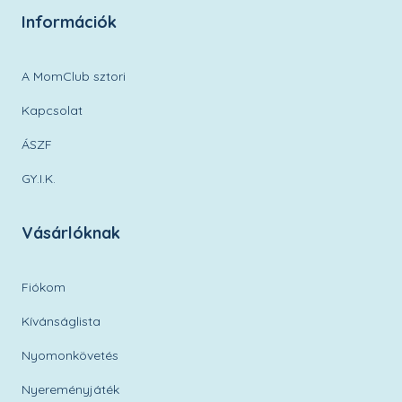
Információk
A MomClub sztori
Kapcsolat
ÁSZF
GY.I.K.
Vásárlóknak
Fiókom
Kívánságlista
Nyomonkövetés
Nyereményjáték