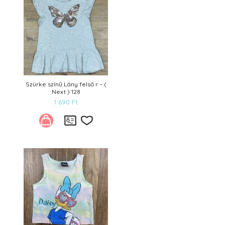
Szürke színű Lány felső r – (
Next ) 128
1 690
Ft
Kívánságlistára