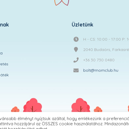
knak
Üzletünk
H - CS: 10:00 - 17:00 P: 
2040 Budaörs, Farkasréti
ta
+36 30 730 0480
etés
bolt@momclub.hu
áték
vánsabb élményt nyújtsuk azáltal, hogy emlékezünk a preferenciá
ttintva hozzájárul az ÖSSZES cookie használatához. Mindazonált
zött hozzájárulást adhat.