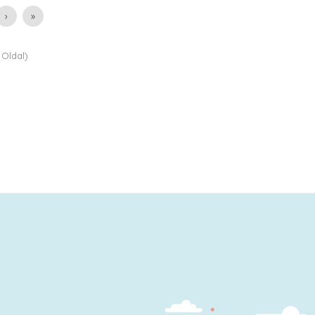
›
»
 Oldal)