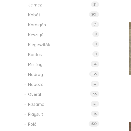
Jelmez
21
Kabát
207
Kardigán
31
Kesztyű
8
Kiegészítők
8
Köntös
8
Mellény
34
Nadrág
836
Napozó
37
Overál
56
Pizsama
32
Playsuit
16
Póló
600