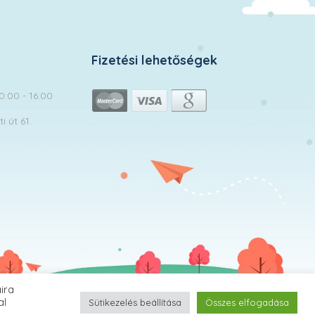
Fizetési lehetőségek
10:00 - 16:00
 út 61.
ira
MomClub.hu | © 2026 Minden jog fenntartva!
al
Sütikezelés beállítása
Összes elfogadása