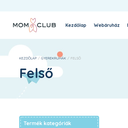
Kezdőlap
Webáruház
A MomClub sztori
Blog
KEZDŐLAP
/
GYEREKRUHÁK
/
FELSŐ
Felső
Termék kategóriák