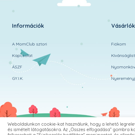
Információk
Vásárló
A MomClub sztori
Fiókom
Kapcsolat
Kívánságlis
ÁSZF
Nyomonköv
GY.I.K.
Nyereményj
Weboldalunkon cookie-kat használunk, hogy a lehető legrele
és ismételt látogatásokra. Az „Összes elfogadása” gombra ka
felkeresheti a "Sürikezelés beállítása" menüpontot, és ellenőr