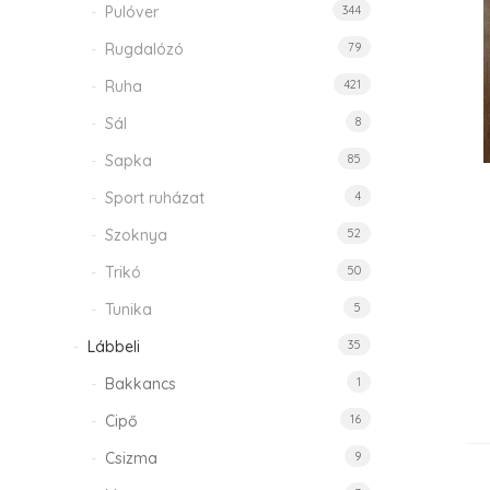
Pulóver
344
Rugdalózó
79
Ruha
421
Sál
8
Sapka
85
Sport ruházat
4
Szoknya
52
Trikó
50
Tunika
5
Lábbeli
35
Bakkancs
1
Cipő
16
Csizma
9