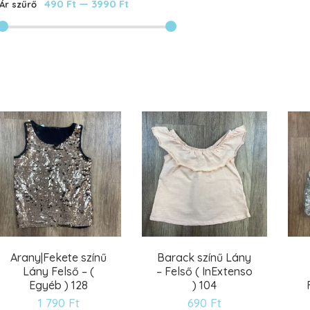
490 Ft
—
3990 Ft
Ár szűrő
Arany|Fekete színű
Barack színű Lány
Lány Felső – (
– Felső ( InExtenso
Egyéb ) 128
) 104
1 790
Ft
690
Ft