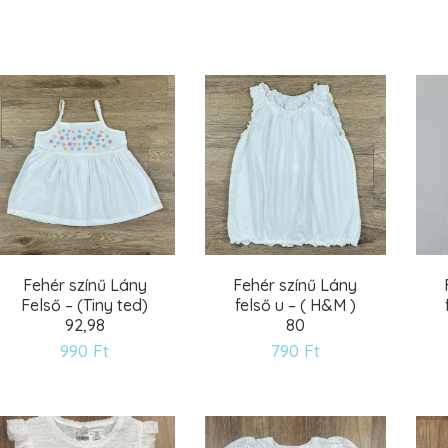
Kívánságlistára
Kívánságlistára
Fehér színű Lány
Fehér színű Lány
Felső – (Tiny ted)
felső u – ( H&M )
92,98
80
990
Ft
790
Ft
Kívánságlistára
Kívánságlistára