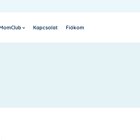
Belépés
Register
Sign in with Google
E-
MomClub
Kapcsolat
Fiókom
KÖTELEZŐ
FELHASZNÁLÓNÉV VAGY EMAIL CÍM
*
Nyereményjáték
R
el
KÖTELEZŐ
JELSZÓ
*
Sz
sz
ho
tá
EMLÉKEZZ RÁM
BELÉPÉS
Elfelejtett jelszó?