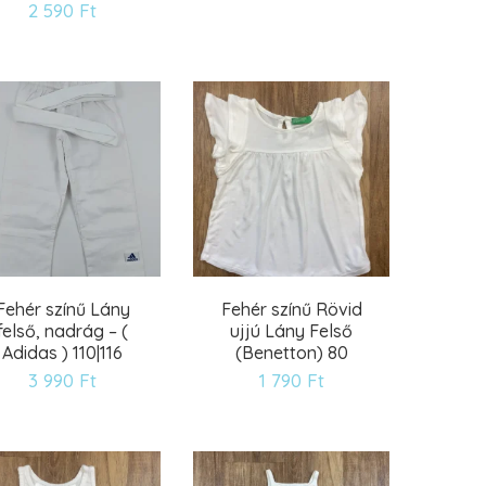
2 590
Ft
Kívánságlistára
Kívánságlistára
Fehér színű Lány
Fehér színű Rövid
felső, nadrág – (
ujjú Lány Felső
Adidas ) 110|116
(Benetton) 80
3 990
Ft
1 790
Ft
Kívánságlistára
Kívánságlistára