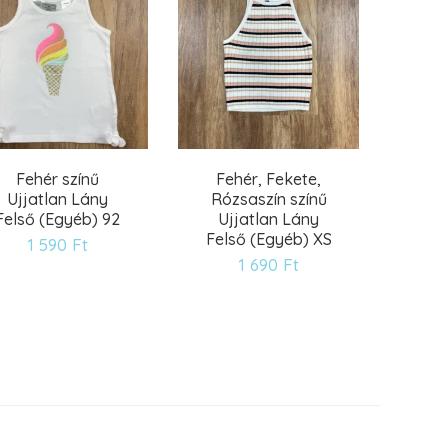
Fehér színű
Fehér, Fekete,
Ujjatlan Lány
Rózsaszín színű
Felső (Egyéb) 92
Ujjatlan Lány
Felső (Egyéb) XS
1 590
Ft
1 690
Ft
Kívánságlistára
Kívánságlistára