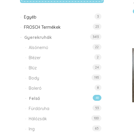
Egyéb
3
FROSCH Termékek
23
Gyerekruhák
3413
Alsónemű
22
Blézer
2
Blúz
24
Body
193
Boleró
8
Felső
48
Fürdőruha
53
Hálózsák
100
Ing
65