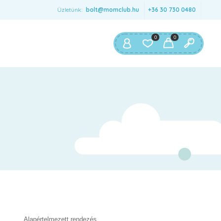
Üzletünk:
bolt@momclub.hu
+36 30 730 0480
KÖTELEZŐ
MAIL CÍM
*
0
0
egisztrációval a fiók létrejön és email-ben
küldjük a linket, amivel beállítható a jelszó.
emélyes adatait felhasználjuk az ezen a webhelyen
erzett tapasztalatok támogatására, a fiókjához való
Adatkezelési
zzáférés kezelésére, melyról itt olvashat
jékoztató
.
REGISZTRÁCIÓ