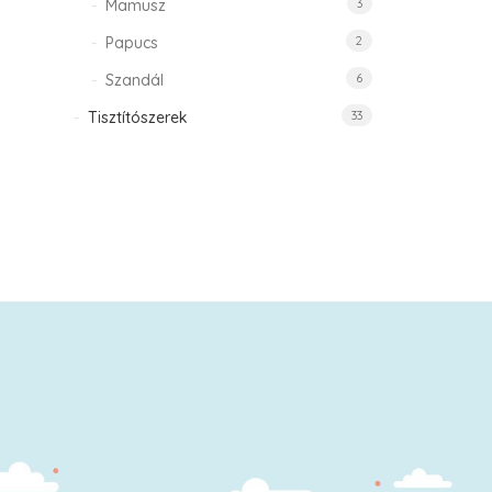
Mamusz
3
Papucs
2
Szandál
6
Tisztítószerek
33