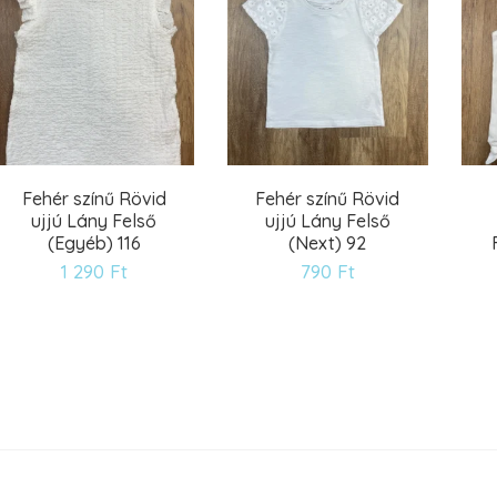
Fehér színű Rövid
Fehér színű Rövid
ujjú Lány Felső
ujjú Lány Felső
(Egyéb) 116
(Next) 92
1 290
Ft
790
Ft
Kívánságlistára
Kívánságlistára