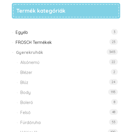
Termék kategóriák
Egyéb
3
FROSCH Termékek
23
Gyerekruhák
3413
Alsónemű
22
Blézer
2
Blúz
24
Body
193
Boleró
8
Felső
48
Fürdőruha
53