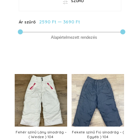
SZŰRŐ
2590 Ft
—
3690 Ft
Ár szűrő
Fehér színű Lány sínadrág –
Fekete színű Fiú sínadrág – (
( Wedze ) 104
Egyéb ) 104