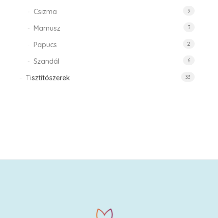
Csizma
9
Mamusz
3
Papucs
2
Szandál
6
Tisztítószerek
33