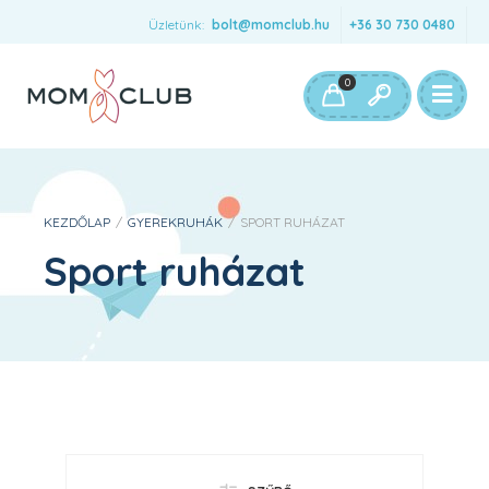
Üzletünk:
bolt@momclub.hu
+36 30 730 0480
0
KEZDŐLAP
/
GYEREKRUHÁK
/
SPORT RUHÁZAT
Sport ruházat