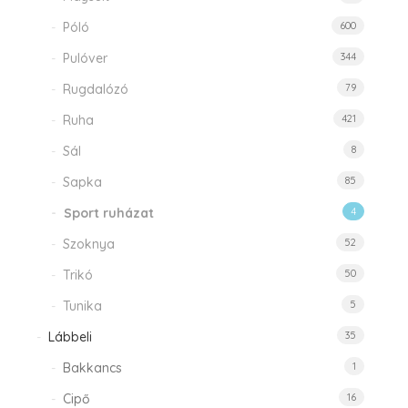
Póló
600
Pulóver
344
Rugdalózó
79
Ruha
421
Sál
8
Sapka
85
Sport ruházat
4
Szoknya
52
Trikó
50
Tunika
5
Lábbeli
35
Bakkancs
1
Cipő
16