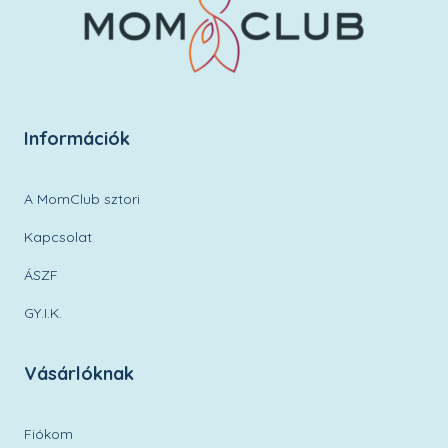
Információk
A MomClub sztori
Kapcsolat
ÁSZF
GY.I.K.
Vásárlóknak
Fiókom