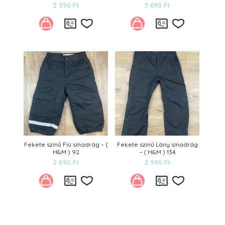
2 590
Ft
3 690
Ft
Kívánságlistára
Kívánságl
Fekete színű Fiú sínadrág – (
Fekete színű Lány sínadrág
H&M ) 92
– ( H&M ) 134
2 890
Ft
2 990
Ft
Kívánságlistára
Kívánságl