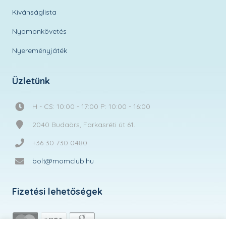
Kívánságlista
Nyomonkövetés
Nyereményjáték
Üzletünk
H - CS: 10:00 - 17:00 P: 10:00 - 16:00
2040 Budaörs, Farkasréti út 61.
+36 30 730 0480
bolt@momclub.hu
Fizetési lehetőségek