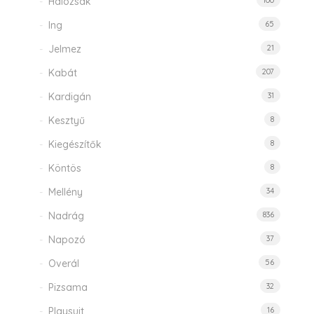
Hálózsák
100
Ing
65
Jelmez
21
Kabát
207
Kardigán
31
Kesztyű
8
Kiegészítők
8
Köntös
8
Mellény
34
Nadrág
836
Napozó
37
Overál
56
Pizsama
32
Playsuit
16